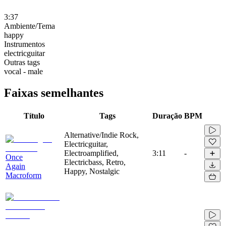
3:37
Ambiente/Tema
happy
Instrumentos
electricguitar
Outras tags
vocal - male
Faixas semelhantes
Título
Tags
Duração
BPM
Alternative/Indie Rock,
Electricguitar,
Electroamplified,
3:11
-
Once
Electricbass, Retro,
Again
Happy, Nostalgic
Macroform