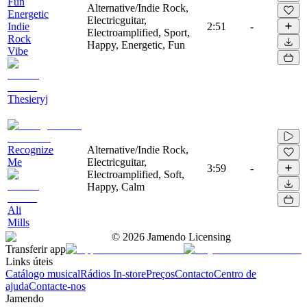
Fun
Alternative/Indie Rock,
Energetic
Electricguitar,
Indie
2:51
-
Electroamplified, Sport,
Rock
Happy, Energetic, Fun
Vibe
Thesieryj
Recognize
Alternative/Indie Rock,
Me
Electricguitar,
3:59
-
Electroamplified, Soft,
Happy, Calm
Ali
Mills
©
2026
Jamendo Licensing
Transferir app
Links úteis
Catálogo musical
Rádios In-store
Preços
Contacto
Centro de
ajuda
Contacte-nos
Jamendo