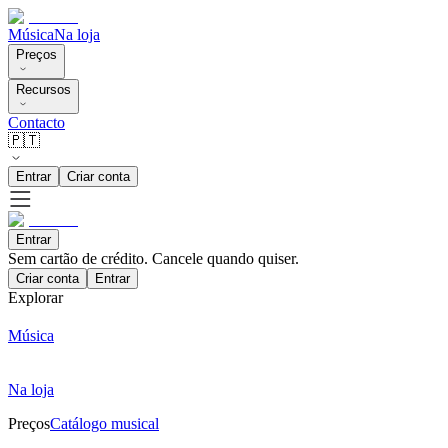
Música
Na loja
Preços
Recursos
Contacto
🇵🇹
Entrar
Criar conta
Entrar
Sem cartão de crédito. Cancele quando quiser.
Criar conta
Entrar
Explorar
Música
Na loja
Preços
Catálogo musical