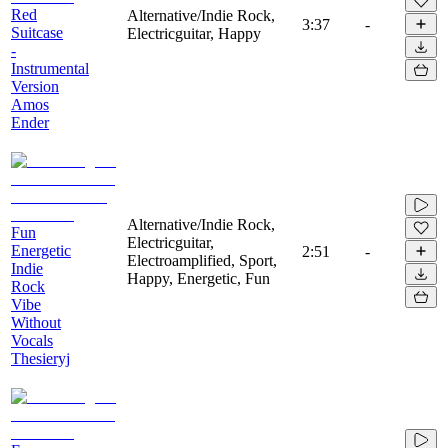
Red
Alternative/Indie Rock,
3:37
-
Suitcase
Electricguitar, Happy
-
Instrumental
Version
Amos
Ender
Alternative/Indie Rock,
Fun
Electricguitar,
Energetic
2:51
-
Electroamplified, Sport,
Indie
Happy, Energetic, Fun
Rock
Vibe
Without
Vocals
Thesieryj