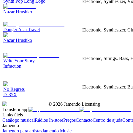
Synth Pop Long Logo
Electronic, Synthesizer, V
Nazar Hrushko
Danger Asia Travel
Electronic, Synthesizer, Cl
Nazar Hrushko
Electronic, Strings, Bass,
Write Your Story
Infraction
Electronic, Synthesizer, Ba
No Regrets
DJ35X
©
2026
Jamendo Licensing
Transferir app
Links úteis
Catálogo musical
Rádios In-store
Preços
Contacto
Centro de ajuda
Conta
Jamendo
Jamendo para artistas
Jamendo Music