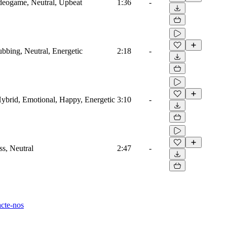
ideogame, Neutral, Upbeat
1:36
-
ubbing, Neutral, Energetic
2:18
-
 Hybrid, Emotional, Happy, Energetic
3:10
-
ss, Neutral
2:47
-
cte-nos