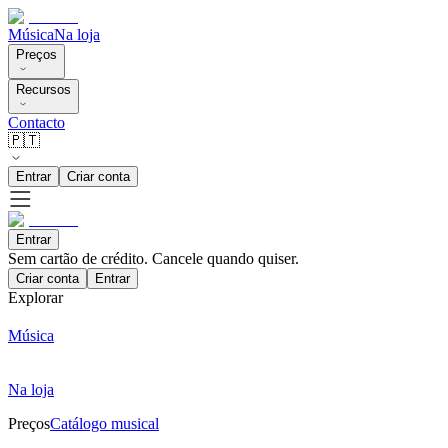
Música
Na loja
Preços
Recursos
Contacto
🇵🇹
Entrar
Criar conta
Entrar
Sem cartão de crédito. Cancele quando quiser.
Criar conta
Entrar
Explorar
Música
Na loja
Preços
Catálogo musical