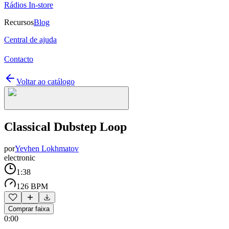
Rádios In-store
Recursos
Blog
Central de ajuda
Contacto
Voltar ao catálogo
Classical Dubstep Loop
por
Yevhen Lokhmatov
electronic
1:38
126 BPM
Comprar faixa
0:00