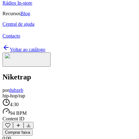
Rádios In-store
Recursos
Blog
Central de ajuda
Contacto
Voltar ao catálogo
Niketrap
por
dubzeb
hip-hop/rap
4:30
94 BPM
Content ID
Comprar faixa
0:00