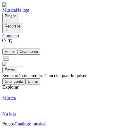
Música
Na loja
Preços
Recursos
Contacto
🇵🇹
Entrar
Criar conta
Entrar
Sem cartão de crédito. Cancele quando quiser.
Criar conta
Entrar
Explorar
Música
Na loja
Preços
Catálogo musical