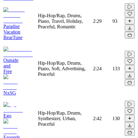
Hip-Hop/Rap, Drums,
Piano, Travel, Holiday,
2:29
93
Paradise
Peaceful, Romantic
Vacation
BearTune
Outside
Hip-Hop/Rap, Drums,
and
Piano, Soft, Advertising,
2:24
133
Free
Peaceful
NxSG
Hip-Hop/Rap, Drums,
Ego
Synthesizer, Urban,
2:42
130
Peaceful
Esounds