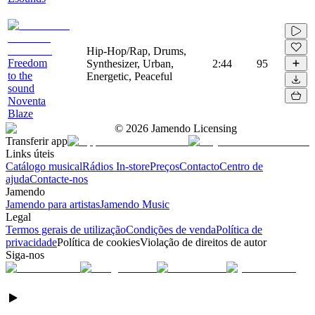
Hip-Hop/Rap, Drums,
Freedom
Synthesizer, Urban,
2:44
95
to the
Energetic, Peaceful
sound
Noventa
Blaze
©
2026
Jamendo Licensing
Transferir app
Links úteis
Catálogo musical
Rádios In-store
Preços
Contacto
Centro de
ajuda
Contacte-nos
Jamendo
Jamendo para artistas
Jamendo Music
Legal
Termos gerais de utilização
Condições de venda
Política de
privacidade
Política de cookies
Violação de direitos de autor
Siga-nos