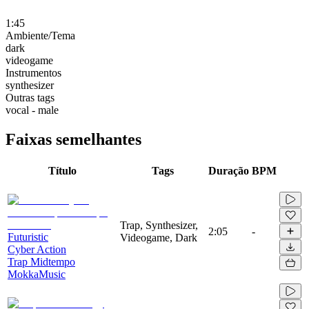
1:45
Ambiente/Tema
dark
videogame
Instrumentos
synthesizer
Outras tags
vocal - male
Faixas semelhantes
Título
Tags
Duração
BPM
Trap, Synthesizer,
2:05
-
Futuristic
Videogame, Dark
Cyber Action
Trap Midtempo
MokkaMusic