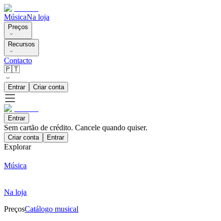
Música
Na loja
Preços
Recursos
Contacto
🇵🇹
Entrar
Criar conta
Entrar
Sem cartão de crédito. Cancele quando quiser.
Criar conta
Entrar
Explorar
Música
Na loja
Preços
Catálogo musical