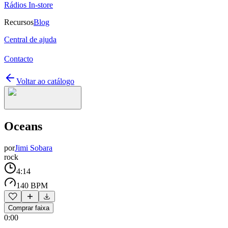
Rádios In-store
Recursos
Blog
Central de ajuda
Contacto
Voltar ao catálogo
Oceans
por
Jimi Sobara
rock
4:14
140 BPM
Comprar faixa
0:00