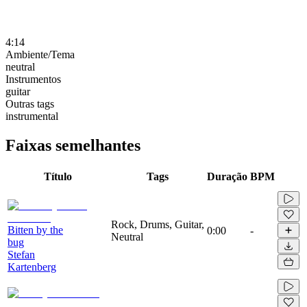
4:14
Ambiente/Tema
neutral
Instrumentos
guitar
Outras tags
instrumental
Faixas semelhantes
Título
Tags
Duração
BPM
Rock, Drums, Guitar,
Bitten by the
0:00
-
Neutral
bug
Stefan
Kartenberg