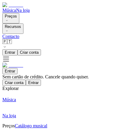
Música
Na loja
Preços
Recursos
Contacto
🇵🇹
Entrar
Criar conta
Entrar
Sem cartão de crédito. Cancele quando quiser.
Criar conta
Entrar
Explorar
Música
Na loja
Preços
Catálogo musical