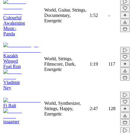
World, Guitar, Strings,
Documentary,
1:52
-
Colourful
Energetic
Awakening
Music-
Panda
Kazakh
World, Strings,
Winged
Filmscore, Dark,
1:19
117
Foal Run
Energetic
Vladimir
Ney
World, Synthesizer,
Fi Bali
Strings, Happy,
2:47
128
Energetic
issaamer