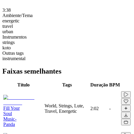
3:38
Ambiente/Tema
energetic
travel
urban
Instrumentos
strings
koto
Outras tags
instrumental
Faixas semelhantes
Título
Tags
Duração
BPM
World, Strings, Lute,
Fill Your
2:02
-
Travel, Energetic
Soul
Music-
Panda