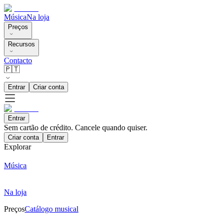
Música
Na loja
Preços
Recursos
Contacto
🇵🇹
Entrar
Criar conta
Entrar
Sem cartão de crédito. Cancele quando quiser.
Criar conta
Entrar
Explorar
Música
Na loja
Preços
Catálogo musical