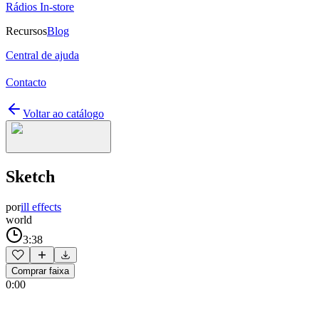
Rádios In-store
Recursos
Blog
Central de ajuda
Contacto
Voltar ao catálogo
Sketch
por
ill effects
world
3:38
Comprar faixa
0:00