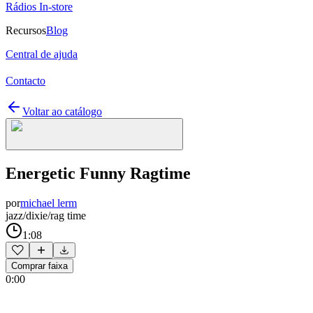
Rádios In-store
Recursos
Blog
Central de ajuda
Contacto
Voltar ao catálogo
Energetic Funny Ragtime
por
michael lerm
jazz/dixie/rag time
1:08
Comprar faixa
0:00