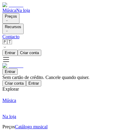
Música
Na loja
Preços
Recursos
Contacto
🇵🇹
Entrar
Criar conta
Entrar
Sem cartão de crédito. Cancele quando quiser.
Criar conta
Entrar
Explorar
Música
Na loja
Preços
Catálogo musical