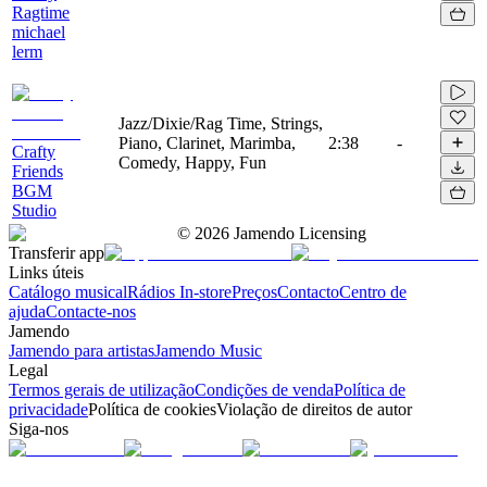
Ragtime
michael
lerm
Jazz/Dixie/Rag Time, Strings,
Piano, Clarinet, Marimba,
2:38
-
Crafty
Comedy, Happy, Fun
Friends
BGM
Studio
©
2026
Jamendo Licensing
Transferir app
Links úteis
Catálogo musical
Rádios In-store
Preços
Contacto
Centro de
ajuda
Contacte-nos
Jamendo
Jamendo para artistas
Jamendo Music
Legal
Termos gerais de utilização
Condições de venda
Política de
privacidade
Política de cookies
Violação de direitos de autor
Siga-nos