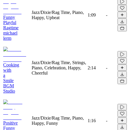
Jazz/Dixie/Rag Time, Piano,
1:09
-
Funny
Happy, Upbeat
Playful
Ragtime
michael
lerm
Jazz/Dixie/Rag Time, Strings,
Cooking
Piano, Celebration, Happy,
2:14
-
with
Cheerful
a
Smile
BGM
Studio
Jazz/Dixie/Rag Time, Piano,
1:16
-
Positive
Happy, Funny
Funny