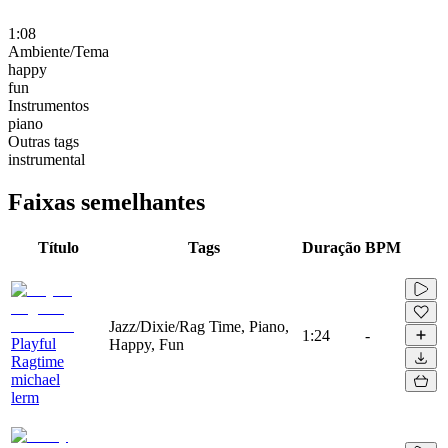
1:08
Ambiente/Tema
happy
fun
Instrumentos
piano
Outras tags
instrumental
Faixas semelhantes
Título
Tags
Duração
BPM
Jazz/Dixie/Rag Time, Piano,
1:24
-
Playful
Happy, Fun
Ragtime
michael
lerm