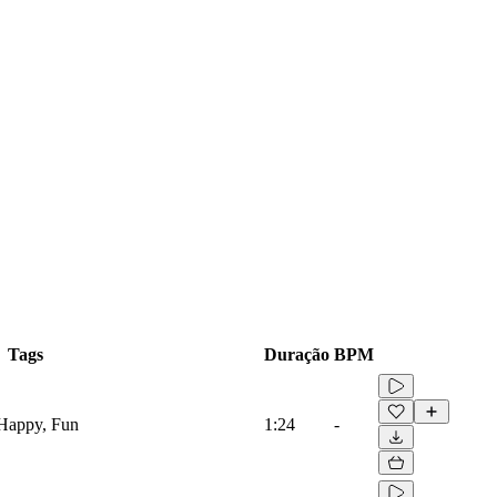
Tags
Duração
BPM
 Happy, Fun
1:24
-