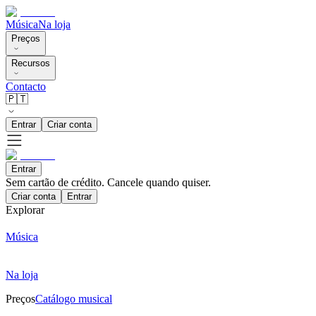
Música
Na loja
Preços
Recursos
Contacto
🇵🇹
Entrar
Criar conta
Entrar
Sem cartão de crédito. Cancele quando quiser.
Criar conta
Entrar
Explorar
Música
Na loja
Preços
Catálogo musical