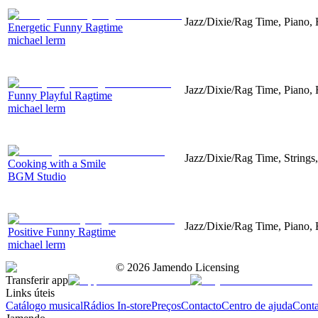
Jazz/Dixie/Rag Time, Piano,
Energetic Funny Ragtime
michael lerm
Jazz/Dixie/Rag Time, Piano,
Funny Playful Ragtime
michael lerm
Jazz/Dixie/Rag Time, Strings
Cooking with a Smile
BGM Studio
Jazz/Dixie/Rag Time, Piano,
Positive Funny Ragtime
michael lerm
©
2026
Jamendo Licensing
Transferir app
Links úteis
Catálogo musical
Rádios In-store
Preços
Contacto
Centro de ajuda
Conta