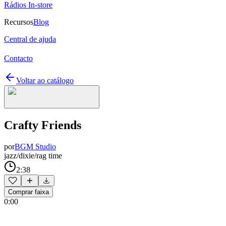
Rádios In-store
Recursos
Blog
Central de ajuda
Contacto
Voltar ao catálogo
Crafty Friends
por
BGM Studio
jazz/dixie/rag time
2:38
Comprar faixa
0:00