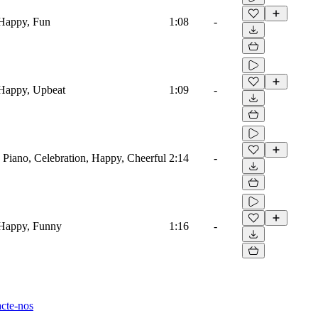
 Happy, Fun
1:08
-
 Happy, Upbeat
1:09
-
, Piano, Celebration, Happy, Cheerful
2:14
-
 Happy, Funny
1:16
-
cte-nos