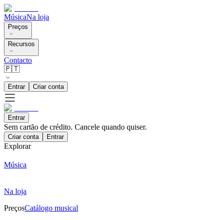
Música
Na loja
Preços
Recursos
Contacto
🇵🇹
Entrar
Criar conta
Entrar
Sem cartão de crédito. Cancele quando quiser.
Criar conta
Entrar
Explorar
Música
Na loja
Preços
Catálogo musical