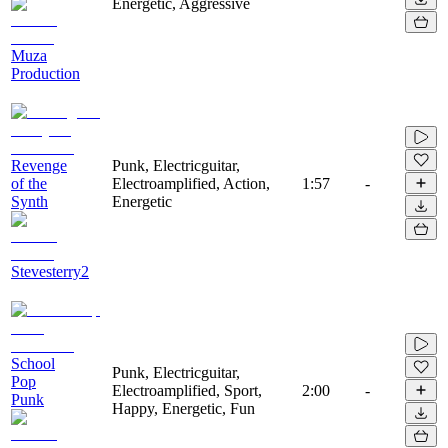
Energetic, Aggressive
Muza
Production
Revenge
Punk, Electricguitar,
of the
Electroamplified, Action,
1:57
-
Synth
Energetic
Stevesterry2
School
Punk, Electricguitar,
Pop
Electroamplified, Sport,
2:00
-
Punk
Happy, Energetic, Fun