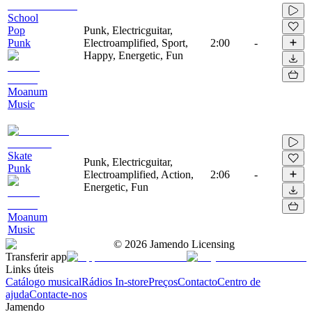
School
Pop
Punk, Electricguitar,
Punk
Electroamplified, Sport,
2:00
-
Happy, Energetic, Fun
Moanum
Music
Skate
Punk, Electricguitar,
Punk
Electroamplified, Action,
2:06
-
Energetic, Fun
Moanum
Music
©
2026
Jamendo Licensing
Transferir app
Links úteis
Catálogo musical
Rádios In-store
Preços
Contacto
Centro de
ajuda
Contacte-nos
Jamendo