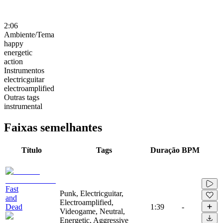
2:06
Ambiente/Tema
happy
energetic
action
Instrumentos
electricguitar
electroamplified
Outras tags
instrumental
Faixas semelhantes
Título
Tags
Duração
BPM
Fast
Punk, Electricguitar,
and
Electroamplified,
Dead
1:39
-
Videogame, Neutral,
Energetic, Aggressive