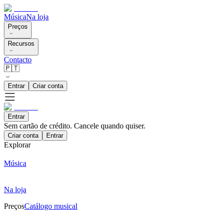
Música
Na loja
Preços
Recursos
Contacto
🇵🇹
Entrar
Criar conta
Entrar
Sem cartão de crédito. Cancele quando quiser.
Criar conta
Entrar
Explorar
Música
Na loja
Preços
Catálogo musical