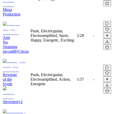
Muza
Production
Punk, Electricguitar,
Electroamplified, Sport,
2:28
-
Aint
Happy, Energetic, Exciting
No
Stopping
piccadillyCircus
Revenge
Punk, Electricguitar,
of the
Electroamplified, Action,
1:57
-
Synth
Energetic
Stevesterry2