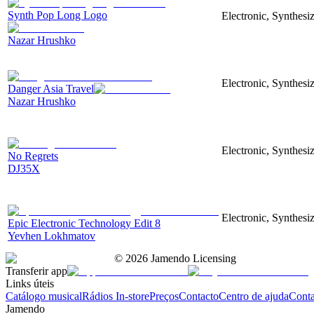
Synth Pop Long Logo
Electronic, Synthesi
Nazar Hrushko
Electronic, Synthesi
Danger Asia Travel
Nazar Hrushko
Electronic, Synthesiz
No Regrets
DJ35X
Electronic, Synthesiz
Epic Electronic Technology Edit 8
Yevhen Lokhmatov
©
2026
Jamendo Licensing
Transferir app
Links úteis
Catálogo musical
Rádios In-store
Preços
Contacto
Centro de ajuda
Conta
Jamendo