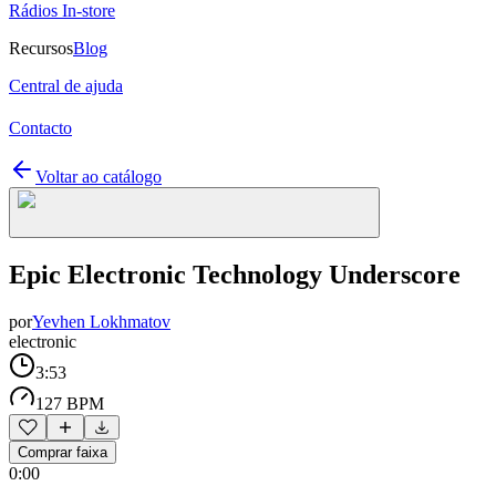
Rádios In-store
Recursos
Blog
Central de ajuda
Contacto
Voltar ao catálogo
Epic Electronic Technology Underscore
por
Yevhen Lokhmatov
electronic
3:53
127 BPM
Comprar faixa
0:00