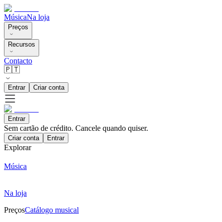
Música
Na loja
Preços
Recursos
Contacto
🇵🇹
Entrar
Criar conta
Entrar
Sem cartão de crédito. Cancele quando quiser.
Criar conta
Entrar
Explorar
Música
Na loja
Preços
Catálogo musical