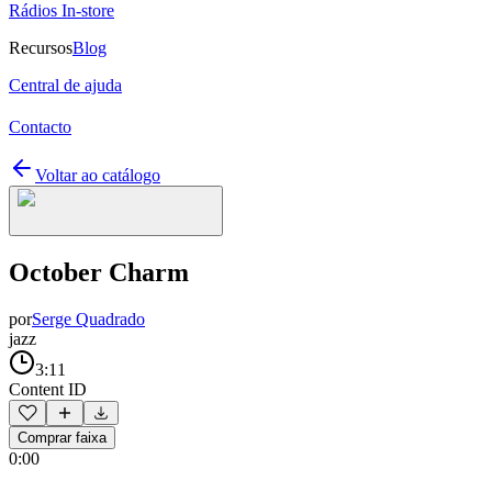
Rádios In-store
Recursos
Blog
Central de ajuda
Contacto
Voltar ao catálogo
October Charm
por
Serge Quadrado
jazz
3:11
Content ID
Comprar faixa
0:00