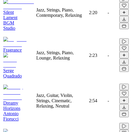
Jazz, Strings, Piano,
Silent
2:20
-
Contemporary, Relaxing
Lament
BGM
Studio
Fragrance
Jazz, Strings, Piano,
2:23
-
Lounge, Relaxing
Serge
Quadrado
Jazz, Guitar, Violin,
Strings, Cinematic,
2:54
-
Dreamy
Relaxing, Neutral
Horizons
Antonio
Fiorucci