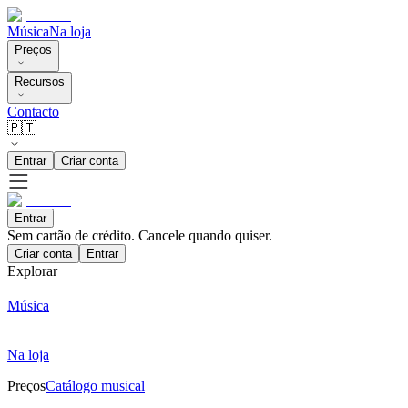
Música
Na loja
Preços
Recursos
Contacto
🇵🇹
Entrar
Criar conta
Entrar
Sem cartão de crédito. Cancele quando quiser.
Criar conta
Entrar
Explorar
Música
Na loja
Preços
Catálogo musical