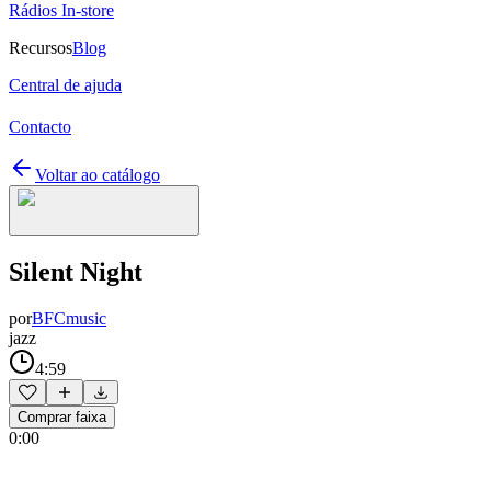
Rádios In-store
Recursos
Blog
Central de ajuda
Contacto
Voltar ao catálogo
Silent Night
por
BFCmusic
jazz
4:59
Comprar faixa
0:00