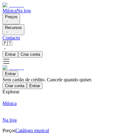
Música
Na loja
Preços
Recursos
Contacto
🇵🇹
Entrar
Criar conta
Entrar
Sem cartão de crédito. Cancele quando quiser.
Criar conta
Entrar
Explorar
Música
Na loja
Preços
Catálogo musical