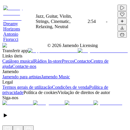
Jazz, Guitar, Violin,
Strings, Cinematic,
2:54
-
Dreamy
Relaxing, Neutral
Horizons
Antonio
Fiorucci
©
2026
Jamendo Licensing
Transferir app
Links úteis
Catálogo musical
Rádios In-store
Preços
Contacto
Centro de
ajuda
Contacte-nos
Jamendo
Jamendo para artistas
Jamendo Music
Legal
Termos gerais de utilização
Condições de venda
Política de
privacidade
Política de cookies
Violação de direitos de autor
Siga-nos