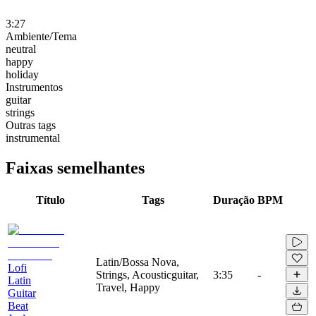
3:27
Ambiente/Tema
neutral
happy
holiday
Instrumentos
guitar
strings
Outras tags
instrumental
Faixas semelhantes
Título
Tags
Duração
BPM
Latin/Bossa Nova,
Lofi
Strings, Acousticguitar,
3:35
-
Latin
Travel, Happy
Guitar
Beat