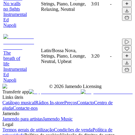
No walls
Strings, Piano, Lounge,
3:01
-
no fights
Relaxing, Neutral
Instrumental
Ed
Napoli
Latin/Bossa Nova,
The
Strings, Piano, Lounge,
3:20
-
breath of
Neutral, Upbeat
life
Instrumental
Ed
Napoli
©
2026
Jamendo Licensing
Transferir app
Links úteis
Catálogo musical
Rádios In-store
Preços
Contacto
Centro de
ajuda
Contacte-nos
Jamendo
Jamendo para artistas
Jamendo Music
Legal
Termos gerais de utilização
Condições de venda
Política de