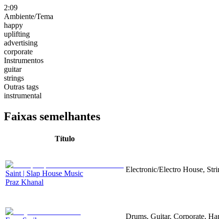
2:09
Ambiente/Tema
happy
uplifting
advertising
corporate
Instrumentos
guitar
strings
Outras tags
instrumental
Faixas semelhantes
Título
Electronic/Electro House, Str
Saint | Slap House Music
Praz Khanal
Drums, Guitar, Corporate, H