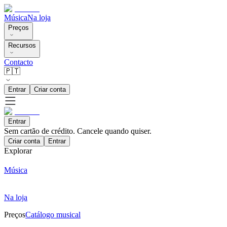
Música
Na loja
Preços
Recursos
Contacto
🇵🇹
Entrar
Criar conta
Entrar
Sem cartão de crédito. Cancele quando quiser.
Criar conta
Entrar
Explorar
Música
Na loja
Preços
Catálogo musical