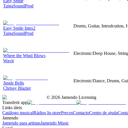
Easy Smile
TaigaSoundProd
Drums, Guitar, Introdcution,
Easy Smile Intro2
TaigaSoundProd
Electronic/Deep House, String
Where the Wind Blows
Wavit
Electronic/Dance, Drums, Gui
Jingle Bells
Chrissy Blazier
©
2026
Jamendo Licensing
Transferir app
Links úteis
Catálogo musical
Rádios In-store
Preços
Contacto
Centro de ajuda
Conta
Jamendo
Jamendo para artistas
Jamendo Music