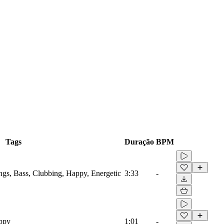
Tags
Duração
BPM
ings, Bass, Clubbing, Happy, Energetic
3:33
-
appy
1:01
-