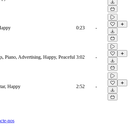
 Happy
0:23
-
s, Piano, Advertising, Happy, Peaceful
3:02
-
tar, Happy
2:52
-
cte-nos