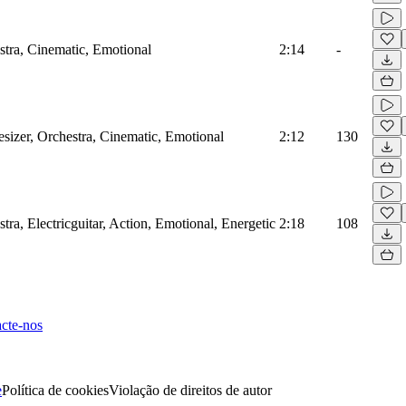
estra, Cinematic, Emotional
2:14
-
esizer, Orchestra, Cinematic, Emotional
2:12
130
stra, Electricguitar, Action, Emotional, Energetic
2:18
108
cte-nos
e
Política de cookies
Violação de direitos de autor