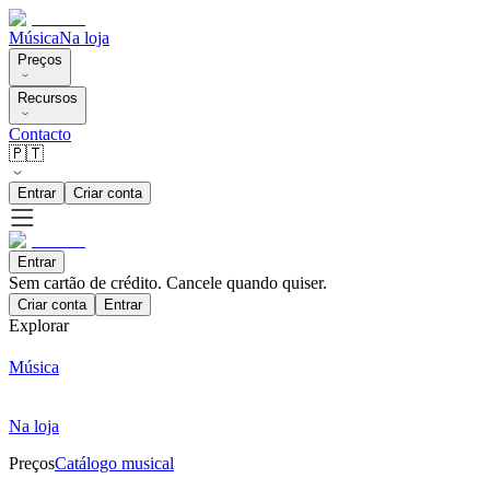
Música
Na loja
Preços
Recursos
Contacto
🇵🇹
Entrar
Criar conta
Entrar
Sem cartão de crédito. Cancele quando quiser.
Criar conta
Entrar
Explorar
Música
Na loja
Preços
Catálogo musical