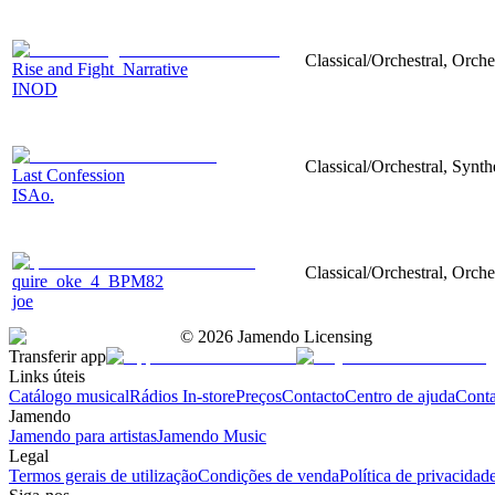
Classical/Orchestral, Orch
Rise and Fight_Narrative
INOD
Classical/Orchestral, Synth
Last Confession
ISAo.
Classical/Orchestral, Orche
quire_oke_4_BPM82
joe
©
2026
Jamendo Licensing
Transferir app
Links úteis
Catálogo musical
Rádios In-store
Preços
Contacto
Centro de ajuda
Conta
Jamendo
Jamendo para artistas
Jamendo Music
Legal
Termos gerais de utilização
Condições de venda
Política de privacidad