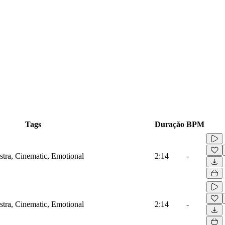
Tags
Duração
BPM
estra, Cinematic, Emotional
2:14
-
estra, Cinematic, Emotional
2:14
-