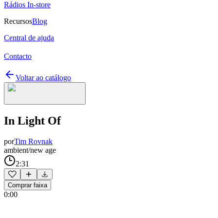
Rádios In-store
Recursos
Blog
Central de ajuda
Contacto
Voltar ao catálogo
In Light Of
por
Tim Rovnak
ambient/new age
2:31
Comprar faixa
0:00