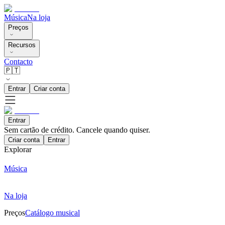
Música
Na loja
Preços
Recursos
Contacto
🇵🇹
Entrar
Criar conta
Entrar
Sem cartão de crédito. Cancele quando quiser.
Criar conta
Entrar
Explorar
Música
Na loja
Preços
Catálogo musical