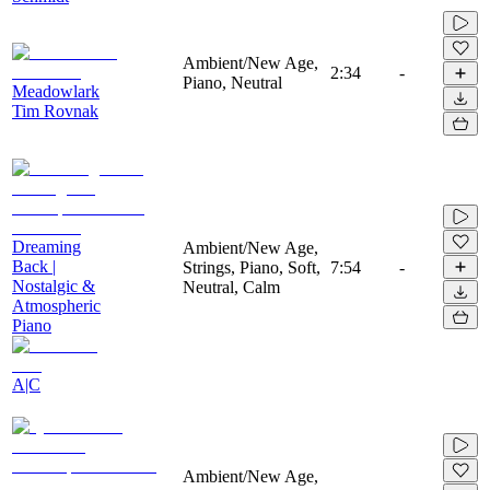
Ambient/New Age,
2:34
-
Piano, Neutral
Meadowlark
Tim Rovnak
Dreaming
Ambient/New Age,
Back |
Strings, Piano, Soft,
7:54
-
Nostalgic &
Neutral, Calm
Atmospheric
Piano
A|C
Ambient/New Age,