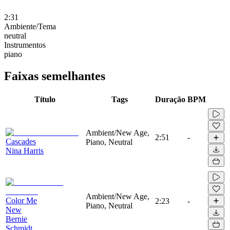
2:31
Ambiente/Tema
neutral
Instrumentos
piano
Faixas semelhantes
Título
Tags
Duração
BPM
Ambient/New Age,
2:51
-
Cascades
Piano, Neutral
Nina Harris
Ambient/New Age,
Color Me
2:23
-
Piano, Neutral
New
Bernie
Schmidt