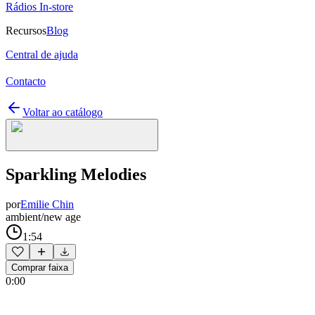
Rádios In-store
Recursos
Blog
Central de ajuda
Contacto
Voltar ao catálogo
Sparkling Melodies
por
Emilie Chin
ambient/new age
1:54
Comprar faixa
0:00