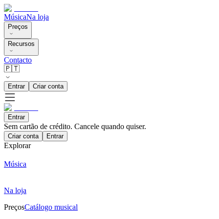
Música
Na loja
Preços
Recursos
Contacto
🇵🇹
Entrar
Criar conta
Entrar
Sem cartão de crédito. Cancele quando quiser.
Criar conta
Entrar
Explorar
Música
Na loja
Preços
Catálogo musical