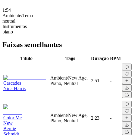
1:54
Ambiente/Tema
neutral
Instrumentos
piano
Faixas semelhantes
Título
Tags
Duração
BPM
Ambient/New Age,
2:51
-
Cascades
Piano, Neutral
Nina Harris
Ambient/New Age,
Color Me
2:23
-
Piano, Neutral
New
Bernie
Schmidt