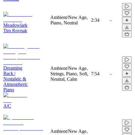
Ambient/New Age,
2:34
-
Piano, Neutral
Meadowlark
Tim Rovnak
Dreaming
Ambient/New Age,
Back |
Strings, Piano, Soft,
7:54
-
Nostalgic &
Neutral, Calm
Atmospheric
Piano
A|C
Ambient/New Age,