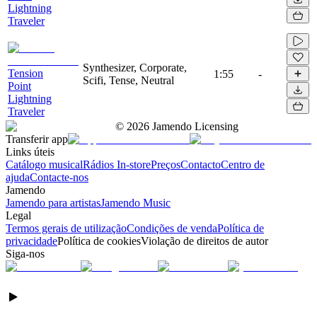
Lightning
Traveler
Synthesizer, Corporate,
Tension
1:55
-
Scifi, Tense, Neutral
Point
Lightning
Traveler
©
2026
Jamendo Licensing
Transferir app
Links úteis
Catálogo musical
Rádios In-store
Preços
Contacto
Centro de
ajuda
Contacte-nos
Jamendo
Jamendo para artistas
Jamendo Music
Legal
Termos gerais de utilização
Condições de venda
Política de
privacidade
Política de cookies
Violação de direitos de autor
Siga-nos