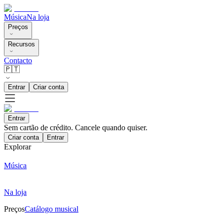
Música
Na loja
Preços
Recursos
Contacto
🇵🇹
Entrar
Criar conta
Entrar
Sem cartão de crédito. Cancele quando quiser.
Criar conta
Entrar
Explorar
Música
Na loja
Preços
Catálogo musical