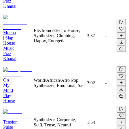
Praz
Khanal
Electronic/Electro House,
Mocha
Synthesizer, Clubbing,
3:37
-
| Slap
Happy, Energetic
House
Music
Praz
Khanal
On
World/African/Afro-Pop,
3:02
-
My
Synthesizer, Emotional, Sad
Mind
Play
House
Synthesizer, Corporate,
Tension
1:54
-
Scifi, Tense, Neutral
Pulse