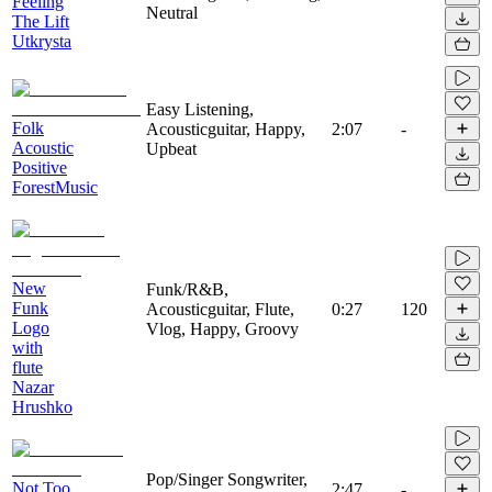
Feeling
Neutral
The Lift
Utkrysta
Easy Listening,
Folk
Acousticguitar, Happy,
2:07
-
Acoustic
Upbeat
Positive
ForestMusic
New
Funk/R&B,
Funk
Acousticguitar, Flute,
0:27
120
Logo
Vlog, Happy, Groovy
with
flute
Nazar
Hrushko
Pop/Singer Songwriter,
Not Too
2:47
-