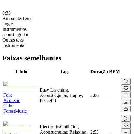
0:33
Ambiente/Tema
jingle
Instrumentos
acousticguitar
Outras tags
instrumental
Faixas semelhantes
Título
Tags
Duração
BPM
Easy Listening,
Folk
Acousticguitar, Happy,
2:06
-
Acoustic
Peaceful
Calm
ForestMusic
Electronic/Chill Out,
Acousticguitar, Relaxing,
2:53
-