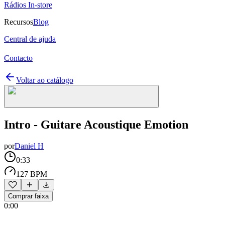
Rádios In-store
Recursos
Blog
Central de ajuda
Contacto
Voltar ao catálogo
Intro - Guitare Acoustique Emotion
por
Daniel H
0:33
127 BPM
Comprar faixa
0:00