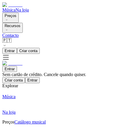
Música
Na loja
Preços
Recursos
Contacto
🇵🇹
Entrar
Criar conta
Entrar
Sem cartão de crédito. Cancele quando quiser.
Criar conta
Entrar
Explorar
Música
Na loja
Preços
Catálogo musical