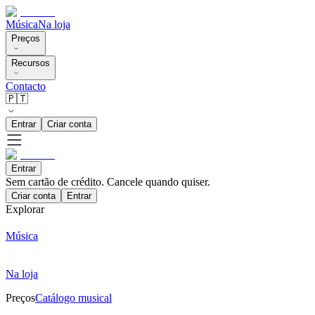
Música
Na loja
Preços
Recursos
Contacto
🇵🇹
Entrar
Criar conta
Entrar
Sem cartão de crédito. Cancele quando quiser.
Criar conta
Entrar
Explorar
Música
Na loja
Preços
Catálogo musical