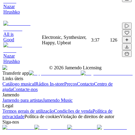
Nazar
Hrushko
All is
Electronic, Synthesizer,
Good
3:37
126
Happy, Upbeat
Nazar
Hrushko
©
2026
Jamendo Licensing
Transferir app
Links úteis
Catálogo musical
Rádios In-store
Preços
Contacto
Centro de
ajuda
Contacte-nos
Jamendo
Jamendo para artistas
Jamendo Music
Legal
Termos gerais de utilização
Condições de venda
Política de
privacidade
Política de cookies
Violação de direitos de autor
Siga-nos