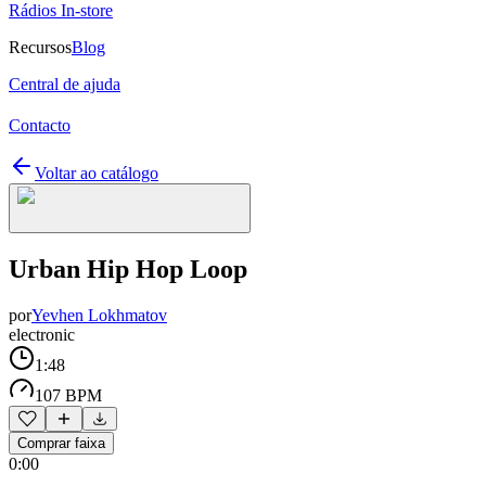
Rádios In-store
Recursos
Blog
Central de ajuda
Contacto
Voltar ao catálogo
Urban Hip Hop Loop
por
Yevhen Lokhmatov
electronic
1:48
107 BPM
Comprar faixa
0:00