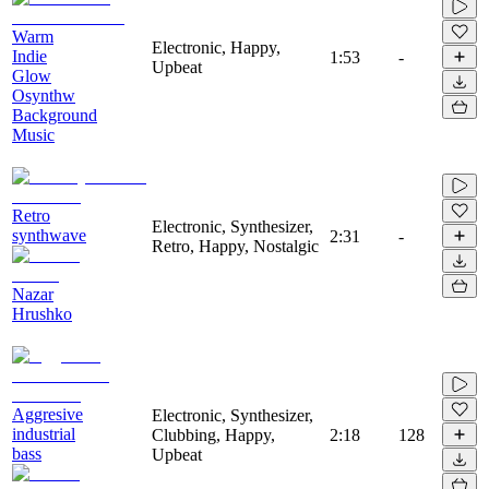
Warm
Electronic, Happy,
Indie
1:53
-
Upbeat
Glow
Osynthw
Background
Music
Retro
Electronic, Synthesizer,
synthwave
2:31
-
Retro, Happy, Nostalgic
Nazar
Hrushko
Aggresive
Electronic, Synthesizer,
industrial
Clubbing, Happy,
2:18
128
bass
Upbeat