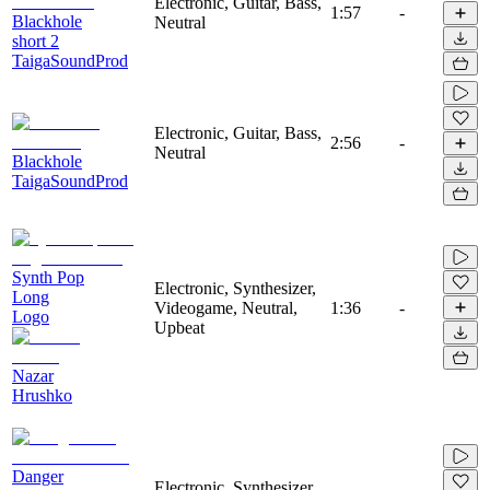
Electronic, Guitar, Bass,
1:57
-
Blackhole
Neutral
short 2
TaigaSoundProd
Electronic, Guitar, Bass,
2:56
-
Neutral
Blackhole
TaigaSoundProd
Synth Pop
Electronic, Synthesizer,
Long
Videogame, Neutral,
1:36
-
Logo
Upbeat
Nazar
Hrushko
Danger
Electronic, Synthesizer,