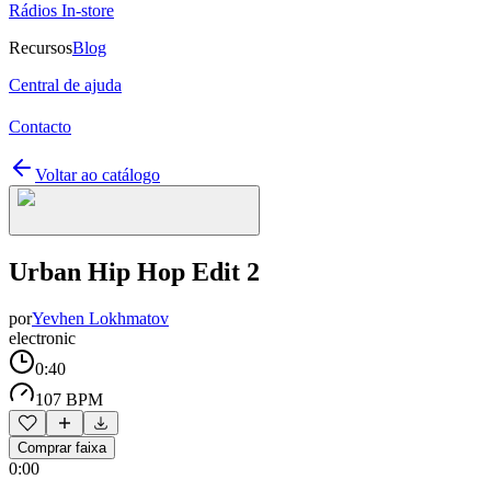
Rádios In-store
Recursos
Blog
Central de ajuda
Contacto
Voltar ao catálogo
Urban Hip Hop Edit 2
por
Yevhen Lokhmatov
electronic
0:40
107 BPM
Comprar faixa
0:00