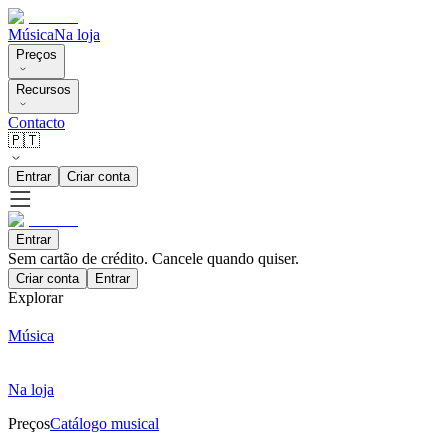
Música
Na loja
Preços
Recursos
Contacto
🇵🇹
Entrar
Criar conta
Entrar
Sem cartão de crédito. Cancele quando quiser.
Criar conta
Entrar
Explorar
Música
Na loja
Preços
Catálogo musical