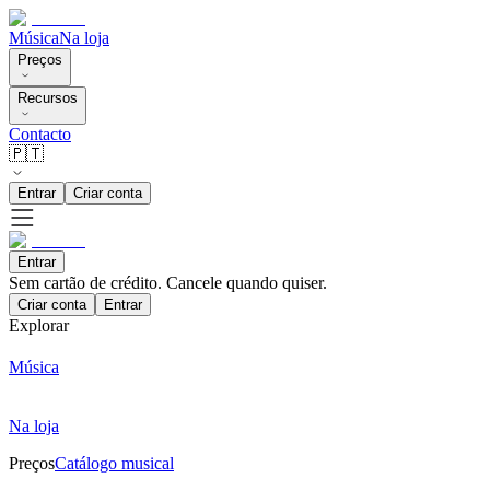
Música
Na loja
Preços
Recursos
Contacto
🇵🇹
Entrar
Criar conta
Entrar
Sem cartão de crédito. Cancele quando quiser.
Criar conta
Entrar
Explorar
Música
Na loja
Preços
Catálogo musical