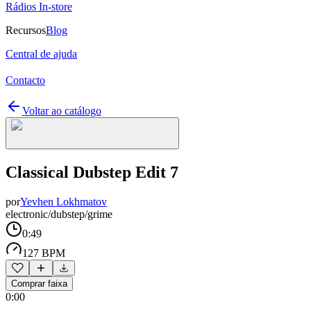
Rádios In-store
Recursos
Blog
Central de ajuda
Contacto
Voltar ao catálogo
Classical Dubstep Edit 7
por
Yevhen Lokhmatov
electronic/dubstep/grime
0:49
127 BPM
Comprar faixa
0:00