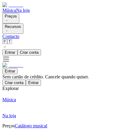
Música
Na loja
Preços
Recursos
Contacto
🇵🇹
Entrar
Criar conta
Entrar
Sem cartão de crédito. Cancele quando quiser.
Criar conta
Entrar
Explorar
Música
Na loja
Preços
Catálogo musical