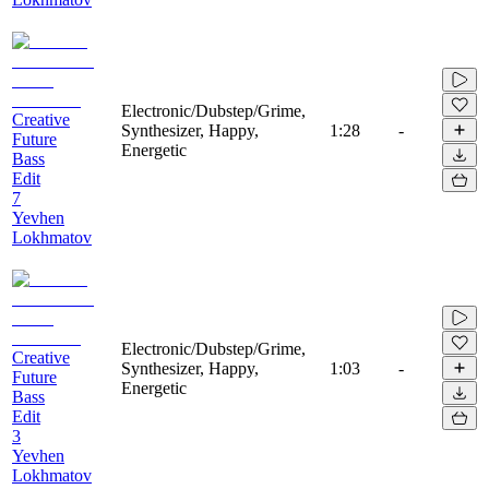
Electronic/Dubstep/Grime,
Creative
Synthesizer, Happy,
1:28
-
Future
Energetic
Bass
Edit
7
Yevhen
Lokhmatov
Electronic/Dubstep/Grime,
Creative
Synthesizer, Happy,
1:03
-
Future
Energetic
Bass
Edit
3
Yevhen
Lokhmatov