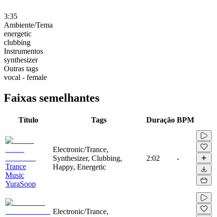
3:35
Ambiente/Tema
energetic
clubbing
Instrumentos
synthesizer
Outras tags
vocal - female
Faixas semelhantes
Título
Tags
Duração
BPM
Electronic/Trance,
Synthesizer, Clubbing,
2:02
-
Trance
Happy, Energetic
Music
YuraSoop
Electronic/Trance,