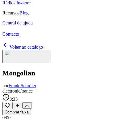
Rádios In-store
Recursos
Blog
Central de ajuda
Contacto
Voltar ao catálogo
Mongolian
por
Frank Schröter
electronic/trance
3:35
Comprar faixa
0:00