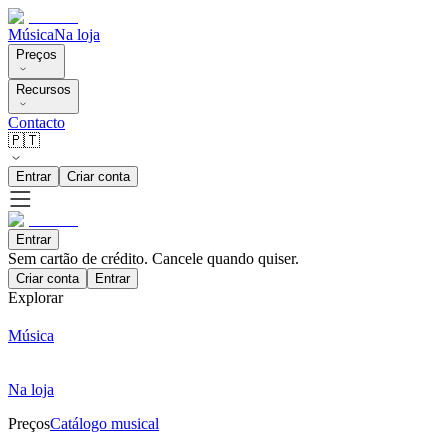
Música
Na loja
Preços
Recursos
Contacto
🇵🇹
Entrar
Criar conta
Entrar
Sem cartão de crédito. Cancele quando quiser.
Criar conta
Entrar
Explorar
Música
Na loja
Preços
Catálogo musical