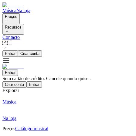
Música
Na loja
Preços
Recursos
Contacto
🇵🇹
Entrar
Criar conta
Entrar
Sem cartão de crédito. Cancele quando quiser.
Criar conta
Entrar
Explorar
Música
Na loja
Preços
Catálogo musical