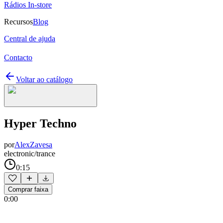
Rádios In-store
Recursos
Blog
Central de ajuda
Contacto
Voltar ao catálogo
Hyper Techno
por
AlexZavesa
electronic/trance
0:15
Comprar faixa
0:00