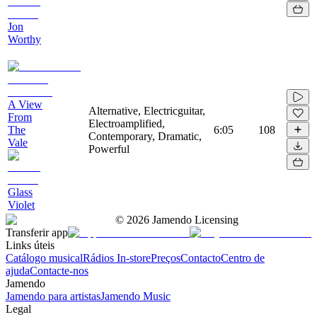
Jon
Worthy
A View
Alternative, Electricguitar,
From
Electroamplified,
The
6:05
108
Contemporary, Dramatic,
Vale
Powerful
Glass
Violet
©
2026
Jamendo Licensing
Transferir app
Links úteis
Catálogo musical
Rádios In-store
Preços
Contacto
Centro de
ajuda
Contacte-nos
Jamendo
Jamendo para artistas
Jamendo Music
Legal