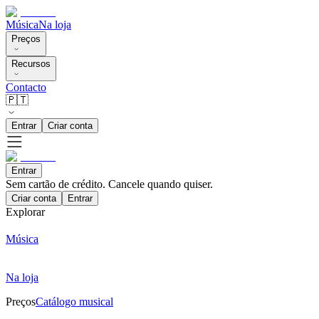
Música
Na loja
Preços
Recursos
Contacto
🇵🇹
Entrar
Criar conta
Entrar
Sem cartão de crédito. Cancele quando quiser.
Criar conta
Entrar
Explorar
Música
Na loja
Preços
Catálogo musical