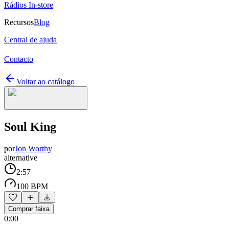
Rádios In-store
Recursos
Blog
Central de ajuda
Contacto
Voltar ao catálogo
Soul King
por
Jon Worthy
alternative
2:57
100 BPM
Comprar faixa
0:00