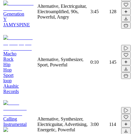
Alternative, Electricguitar,
Electroamplified, 90s,
3:45
128
Generation
Powerful, Angry
Y
JAMYSPINE
Macho
Rock
Alternative, Synthesizer,
0:10
145
Hip
Sport, Powerful
Hop
Sport
loop
Akashic
Records
Calling
Alternative, Synthesizer,
Instrumental
Electricguitar, Advertising,
3:00
114
Energetic, Powerful