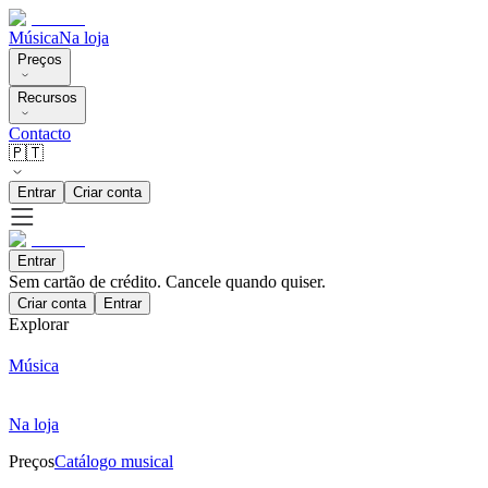
Música
Na loja
Preços
Recursos
Contacto
🇵🇹
Entrar
Criar conta
Entrar
Sem cartão de crédito. Cancele quando quiser.
Criar conta
Entrar
Explorar
Música
Na loja
Preços
Catálogo musical