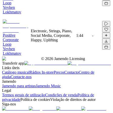
Loop
Yevhen
Lokhmatov
Electronic, Strings, Piano,
Positive
Social Media, Corporate,
1:44
-
Corporate
Happy, Uplifting
Loop
Yevhen
Lokhmatov
©
2026
Jamendo Licensing
Transferir app
Links úteis
Catálogo musical
Rádios In-store
Preços
Contacto
Centro de
ajuda
Contacte-nos
Jamendo
Jamendo para artistas
Jamendo Music
Legal
Termos gerais de utilização
Condições de venda
Política de
privacidade
Política de cookies
Violação de direitos de autor
Siga-nos