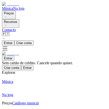
Música
Na loja
Preços
Recursos
Contacto
🇵🇹
Entrar
Criar conta
Entrar
Sem cartão de crédito. Cancele quando quiser.
Criar conta
Entrar
Explorar
Música
Na loja
Preços
Catálogo musical