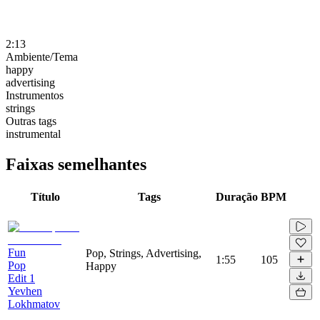
2:13
Ambiente/Tema
happy
advertising
Instrumentos
strings
Outras tags
instrumental
Faixas semelhantes
Título
Tags
Duração
BPM
Fun
Pop, Strings, Advertising,
1:55
105
Pop
Happy
Edit 1
Yevhen
Lokhmatov