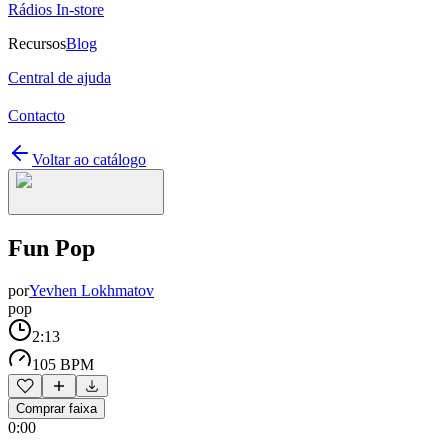
Rádios In-store
Recursos
Blog
Central de ajuda
Contacto
Voltar ao catálogo
Fun Pop
por
Yevhen Lokhmatov
pop
2:13
105 BPM
Comprar faixa
0:00