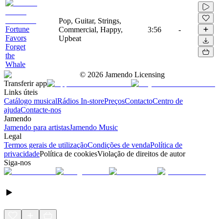
Pop, Guitar, Strings,
Fortune
Commercial, Happy,
3:56
-
Favors
Upbeat
Forget
the
Whale
©
2026
Jamendo Licensing
Transferir app
Links úteis
Catálogo musical
Rádios In-store
Preços
Contacto
Centro de
ajuda
Contacte-nos
Jamendo
Jamendo para artistas
Jamendo Music
Legal
Termos gerais de utilização
Condições de venda
Política de
privacidade
Política de cookies
Violação de direitos de autor
Siga-nos