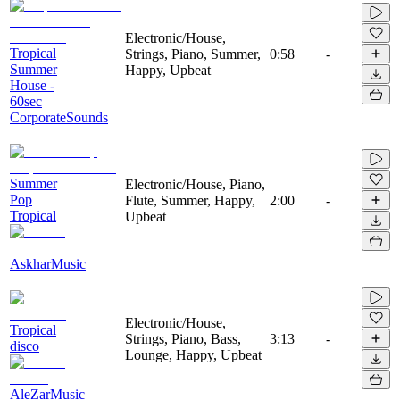
Electronic/House,
Tropical
Strings, Piano, Summer,
0:58
-
Summer
Happy, Upbeat
House -
60sec
CorporateSounds
Summer
Electronic/House, Piano,
Pop
Flute, Summer, Happy,
2:00
-
Tropical
Upbeat
AskharMusic
Electronic/House,
Tropical
Strings, Piano, Bass,
3:13
-
disco
Lounge, Happy, Upbeat
AleZarMusic