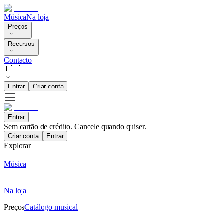
Música
Na loja
Preços
Recursos
Contacto
🇵🇹
Entrar
Criar conta
Entrar
Sem cartão de crédito. Cancele quando quiser.
Criar conta
Entrar
Explorar
Música
Na loja
Preços
Catálogo musical