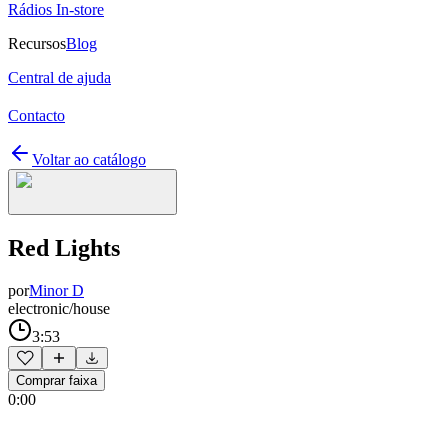
Rádios In-store
Recursos
Blog
Central de ajuda
Contacto
Voltar ao catálogo
Red Lights
por
Minor D
electronic/house
3:53
Comprar faixa
0:00