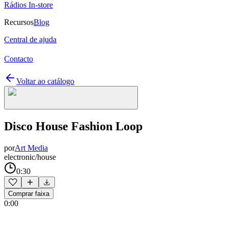
Rádios In-store
Recursos
Blog
Central de ajuda
Contacto
Voltar ao catálogo
Disco House Fashion Loop
por
Art Media
electronic/house
0:30
Comprar faixa
0:00