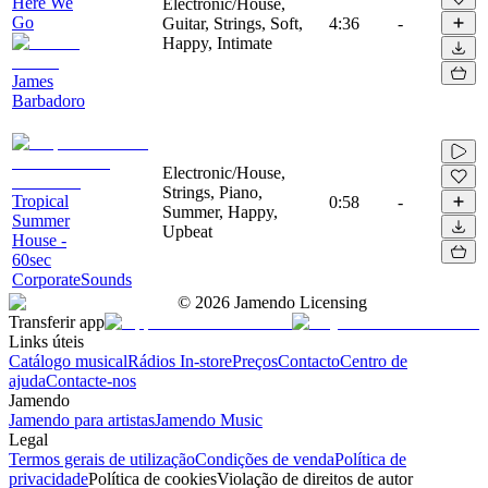
Here We
Electronic/House,
Go
Guitar, Strings, Soft,
4:36
-
Happy, Intimate
James
Barbadoro
Electronic/House,
Strings, Piano,
Tropical
0:58
-
Summer, Happy,
Summer
Upbeat
House -
60sec
CorporateSounds
©
2026
Jamendo Licensing
Transferir app
Links úteis
Catálogo musical
Rádios In-store
Preços
Contacto
Centro de
ajuda
Contacte-nos
Jamendo
Jamendo para artistas
Jamendo Music
Legal
Termos gerais de utilização
Condições de venda
Política de
privacidade
Política de cookies
Violação de direitos de autor