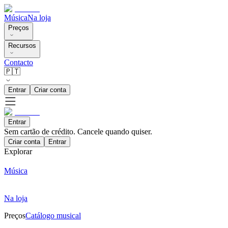
Música
Na loja
Preços
Recursos
Contacto
🇵🇹
Entrar
Criar conta
Entrar
Sem cartão de crédito. Cancele quando quiser.
Criar conta
Entrar
Explorar
Música
Na loja
Preços
Catálogo musical