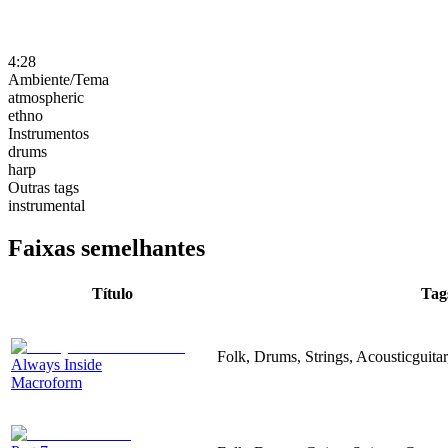
4:28
Ambiente/Tema
atmospheric
ethno
Instrumentos
drums
harp
Outras tags
instrumental
Faixas semelhantes
Título
Tag
Folk, Drums, Strings, Acousticguitar
Always Inside
Macroform