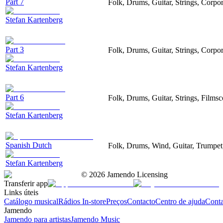
Part 7
Folk, Drums, Guitar, Strings, Corpo
Stefan Kartenberg
Part 3
Folk, Drums, Guitar, Strings, Corpo
Stefan Kartenberg
Part 6
Folk, Drums, Guitar, Strings, Films
Stefan Kartenberg
Spanish Dutch
Folk, Drums, Wind, Guitar, Trumpet
Stefan Kartenberg
©
2026
Jamendo Licensing
Transferir app
Links úteis
Catálogo musical
Rádios In-store
Preços
Contacto
Centro de ajuda
Conta
Jamendo
Jamendo para artistas
Jamendo Music