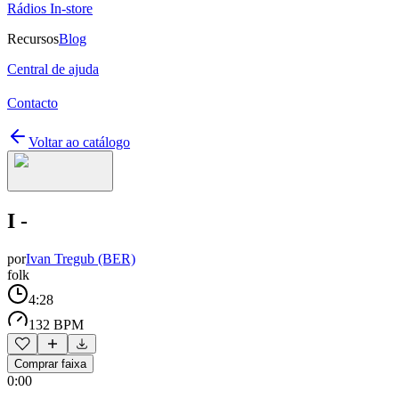
Rádios In-store
Recursos
Blog
Central de ajuda
Contacto
Voltar ao catálogo
I -
por
Ivan Tregub (BER)
folk
4:28
132 BPM
Comprar faixa
0:00