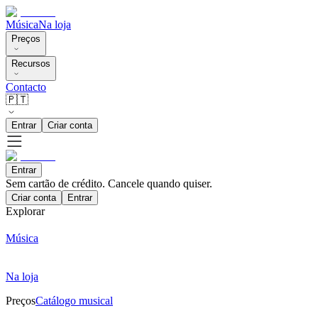
Música
Na loja
Preços
Recursos
Contacto
🇵🇹
Entrar
Criar conta
Entrar
Sem cartão de crédito. Cancele quando quiser.
Criar conta
Entrar
Explorar
Música
Na loja
Preços
Catálogo musical