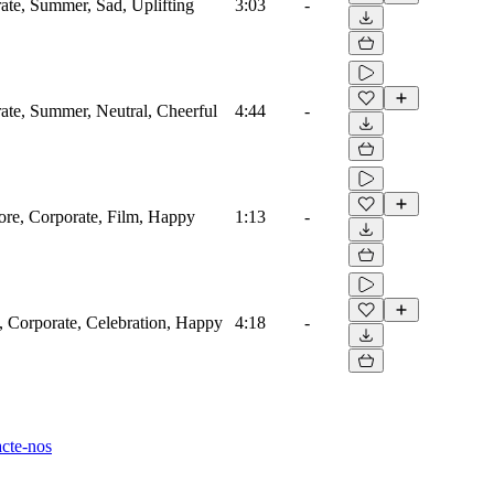
rate, Summer, Sad, Uplifting
3:03
-
rate, Summer, Neutral, Cheerful
4:44
-
core, Corporate, Film, Happy
1:13
-
, Corporate, Celebration, Happy
4:18
-
cte-nos