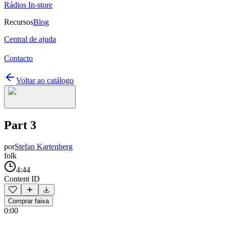
Rádios In-store
Recursos
Blog
Central de ajuda
Contacto
Voltar ao catálogo
Part 3
por
Stefan Kartenberg
folk
4:44
Content ID
Comprar faixa
0:00