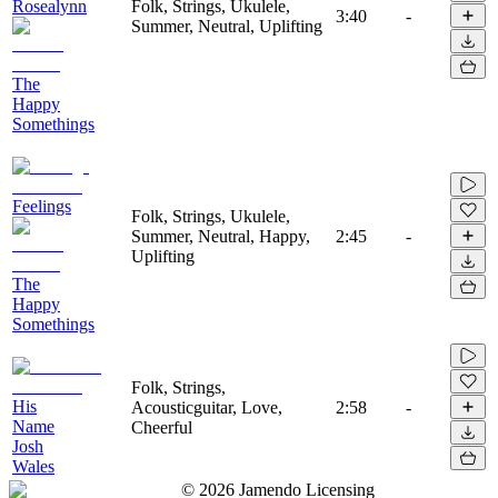
Rosealynn
Folk, Strings, Ukulele,
3:40
-
Summer, Neutral, Uplifting
The
Happy
Somethings
Feelings
Folk, Strings, Ukulele,
Summer, Neutral, Happy,
2:45
-
Uplifting
The
Happy
Somethings
Folk, Strings,
His
Acousticguitar, Love,
2:58
-
Name
Cheerful
Josh
Wales
©
2026
Jamendo Licensing