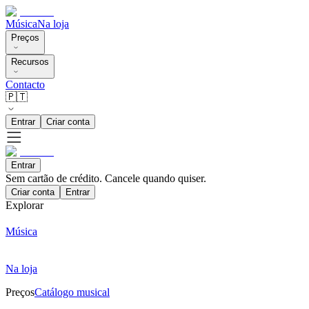
Música
Na loja
Preços
Recursos
Contacto
🇵🇹
Entrar
Criar conta
Entrar
Sem cartão de crédito. Cancele quando quiser.
Criar conta
Entrar
Explorar
Música
Na loja
Preços
Catálogo musical