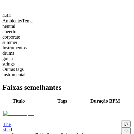
4:44
Ambiente/Tema
neutral
cheerful
corporate
summer
Instrumentos
drums
guitar
strings
Outras tags
instrumental
Faixas semelhantes
Título
Tags
Duração
BPM
The
shed