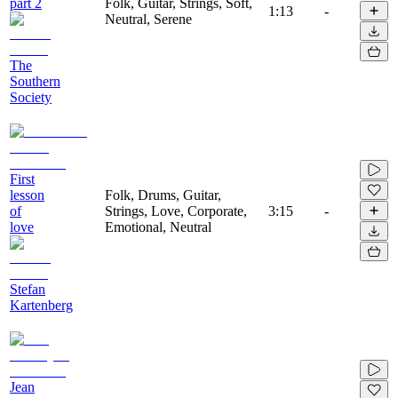
part 2
Folk, Guitar, Strings, Soft,
1:13
-
Neutral, Serene
The
Southern
Society
First
lesson
Folk, Drums, Guitar,
of
Strings, Love, Corporate,
3:15
-
love
Emotional, Neutral
Stefan
Kartenberg
Jean