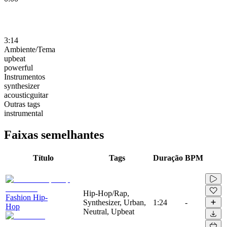
3:14
Ambiente/Tema
upbeat
powerful
Instrumentos
synthesizer
acousticguitar
Outras tags
instrumental
Faixas semelhantes
Título
Tags
Duração
BPM
Hip-Hop/Rap,
Fashion Hip-
Synthesizer, Urban,
1:24
-
Hop
Neutral, Upbeat