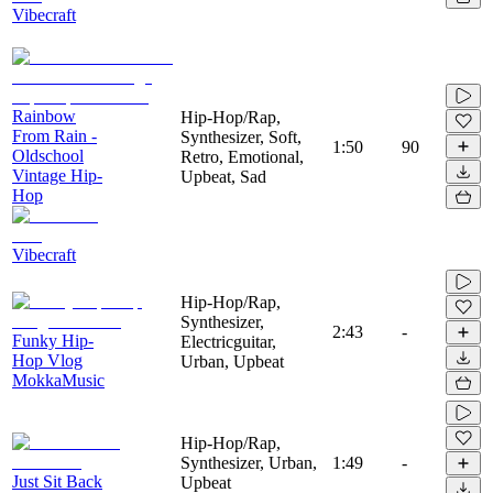
Vibecraft
Rainbow
Hip-Hop/Rap,
From Rain -
Synthesizer, Soft,
1:50
90
Oldschool
Retro, Emotional,
Vintage Hip-
Upbeat, Sad
Hop
Vibecraft
Hip-Hop/Rap,
Synthesizer,
2:43
-
Funky Hip-
Electricguitar,
Hop Vlog
Urban, Upbeat
MokkaMusic
Hip-Hop/Rap,
Synthesizer, Urban,
1:49
-
Just Sit Back
Upbeat