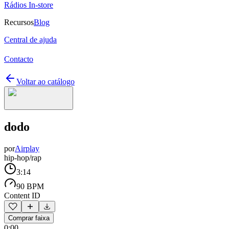
Rádios In-store
Recursos
Blog
Central de ajuda
Contacto
Voltar ao catálogo
dodo
por
Airplay
hip-hop/rap
3:14
90 BPM
Content ID
Comprar faixa
0:00