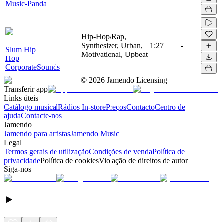
Music-Panda
Hip-Hop/Rap,
Synthesizer, Urban,
1:27
-
Slum Hip
Motivational, Upbeat
Hop
CorporateSounds
©
2026
Jamendo Licensing
Transferir app
Links úteis
Catálogo musical
Rádios In-store
Preços
Contacto
Centro de
ajuda
Contacte-nos
Jamendo
Jamendo para artistas
Jamendo Music
Legal
Termos gerais de utilização
Condições de venda
Política de
privacidade
Política de cookies
Violação de direitos de autor
Siga-nos