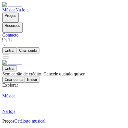
Música
Na loja
Preços
Recursos
Contacto
🇵🇹
Entrar
Criar conta
Entrar
Sem cartão de crédito. Cancele quando quiser.
Criar conta
Entrar
Explorar
Música
Na loja
Preços
Catálogo musical