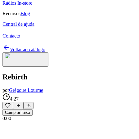
Rádios In-store
Recursos
Blog
Central de ajuda
Contacto
Voltar ao catálogo
Rebirth
por
Grégoire Lourme
4:27
Comprar faixa
0:00