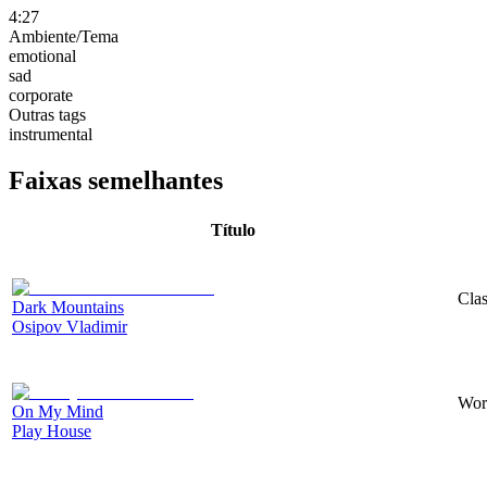
4:27
Ambiente/Tema
emotional
sad
corporate
Outras tags
instrumental
Faixas semelhantes
Título
Clas
Dark Mountains
Osipov Vladimir
Worl
On My Mind
Play House