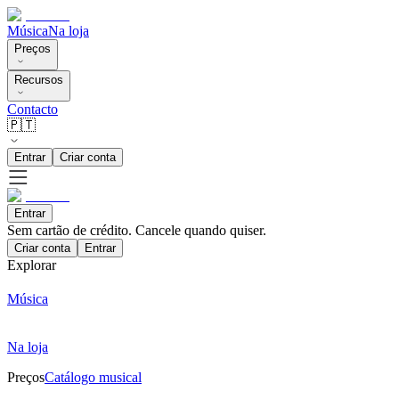
Música
Na loja
Preços
Recursos
Contacto
🇵🇹
Entrar
Criar conta
Entrar
Sem cartão de crédito. Cancele quando quiser.
Criar conta
Entrar
Explorar
Música
Na loja
Preços
Catálogo musical