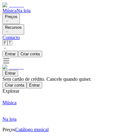
Música
Na loja
Preços
Recursos
Contacto
🇵🇹
Entrar
Criar conta
Entrar
Sem cartão de crédito. Cancele quando quiser.
Criar conta
Entrar
Explorar
Música
Na loja
Preços
Catálogo musical