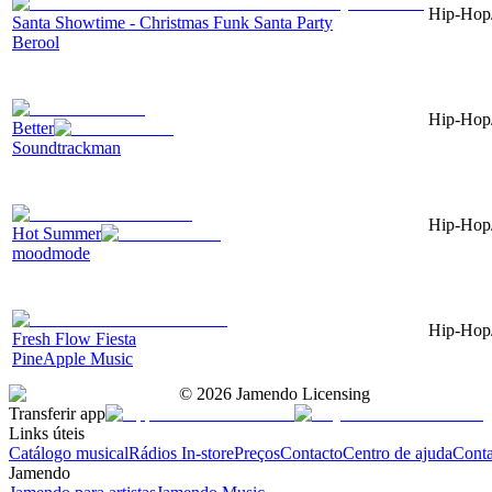
Hip-Hop/
Santa Showtime - Christmas Funk Santa Party
Berool
Hip-Hop/
Better
Soundtrackman
Hip-Hop/
Hot Summer
moodmode
Hip-Hop/
Fresh Flow Fiesta
PineApple Music
©
2026
Jamendo Licensing
Transferir app
Links úteis
Catálogo musical
Rádios In-store
Preços
Contacto
Centro de ajuda
Conta
Jamendo