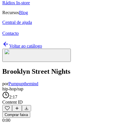
Rádios In-store
Recursos
Blog
Central de ajuda
Contacto
Voltar ao catálogo
Brooklyn Street Nights
por
Pumpupthemind
hip-hop/rap
2:17
Content ID
Comprar faixa
0:00