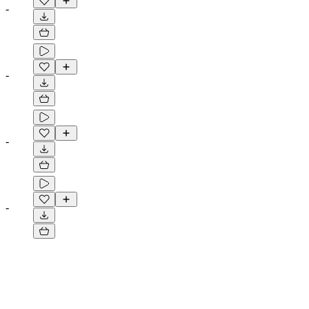
-
-
-
-