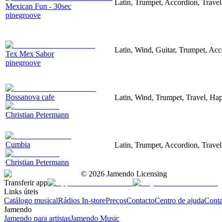
Latin, Trumpet, Accordion, Trave
Mexican Fun - 30sec
pinegroove
Latin, Wind, Guitar, Trumpet, Ac
Tex Mex Sabor
pinegroove
Bossanova cafe
Latin, Wind, Trumpet, Travel, Ha
Christian Petermann
Cumbia
Latin, Trumpet, Accordion, Travel
Christian Petermann
©
2026
Jamendo Licensing
Transferir app
Links úteis
Catálogo musical
Rádios In-store
Preços
Contacto
Centro de ajuda
Conta
Jamendo
Jamendo para artistas
Jamendo Music