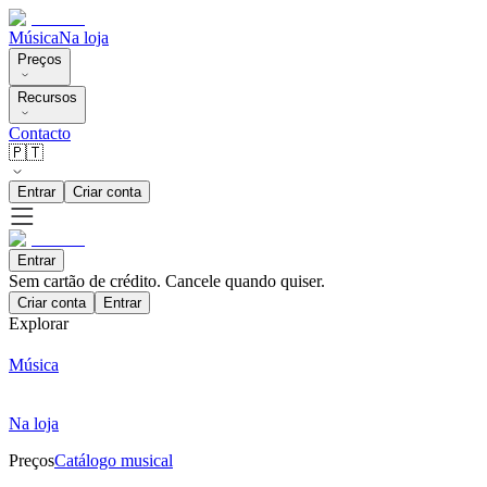
Música
Na loja
Preços
Recursos
Contacto
🇵🇹
Entrar
Criar conta
Entrar
Sem cartão de crédito. Cancele quando quiser.
Criar conta
Entrar
Explorar
Música
Na loja
Preços
Catálogo musical