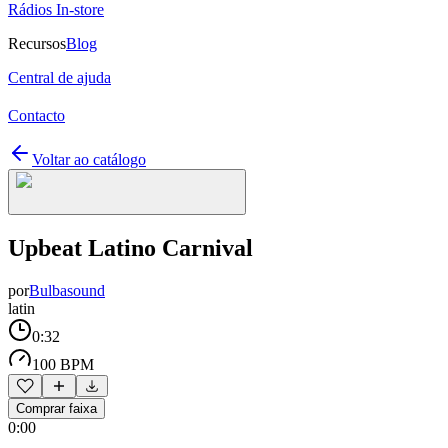
Rádios In-store
Recursos
Blog
Central de ajuda
Contacto
Voltar ao catálogo
Upbeat Latino Carnival
por
Bulbasound
latin
0:32
100 BPM
Comprar faixa
0:00