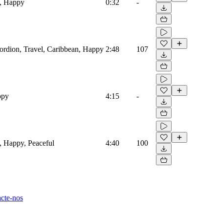
l, Happy
0:32
-
cordion, Travel, Caribbean, Happy
2:48
107
ppy
4:15
-
, Happy, Peaceful
4:40
100
cte-nos