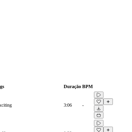
gs
Duração
BPM
citing
3:06
-