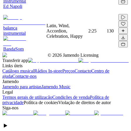
Instrumental
Ed Napoli
Latin, Wind,
balança
Accordion,
2:25
130
instrumental
Celebration, Happy
BandaSom
©
2026
Jamendo Licensing
Transferir app
Links úteis
Catálogo musical
Rádios In-store
Preços
Contacto
Centro de
ajuda
Contacte-nos
Jamendo
Jamendo para artistas
Jamendo Music
Legal
Termos gerais de utilização
Condições de venda
Política de
privacidade
Política de cookies
Violação de direitos de autor
Siga-nos