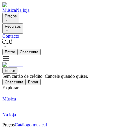
Música
Na loja
Preços
Recursos
Contacto
🇵🇹
Entrar
Criar conta
Entrar
Sem cartão de crédito. Cancele quando quiser.
Criar conta
Entrar
Explorar
Música
Na loja
Preços
Catálogo musical