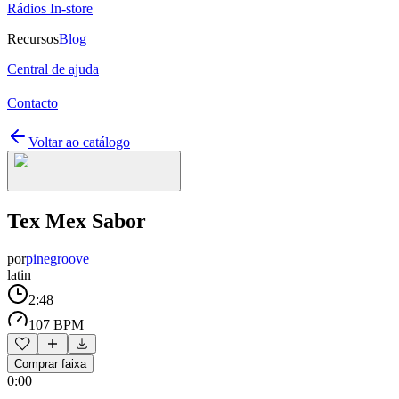
Rádios In-store
Recursos
Blog
Central de ajuda
Contacto
Voltar ao catálogo
Tex Mex Sabor
por
pinegroove
latin
2:48
107 BPM
Comprar faixa
0:00