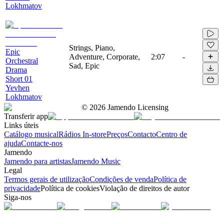
Lokhmatov
Strings, Piano,
Epic
Adventure, Corporate,
2:07
-
Orchestral
Sad, Epic
Drama
Short 01
Yevhen
Lokhmatov
©
2026
Jamendo Licensing
Transferir app
Links úteis
Catálogo musical
Rádios In-store
Preços
Contacto
Centro de
ajuda
Contacte-nos
Jamendo
Jamendo para artistas
Jamendo Music
Legal
Termos gerais de utilização
Condições de venda
Política de
privacidade
Política de cookies
Violação de direitos de autor
Siga-nos