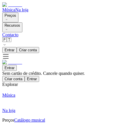
Música
Na loja
Preços
Recursos
Contacto
🇵🇹
Entrar
Criar conta
Entrar
Sem cartão de crédito. Cancele quando quiser.
Criar conta
Entrar
Explorar
Música
Na loja
Preços
Catálogo musical