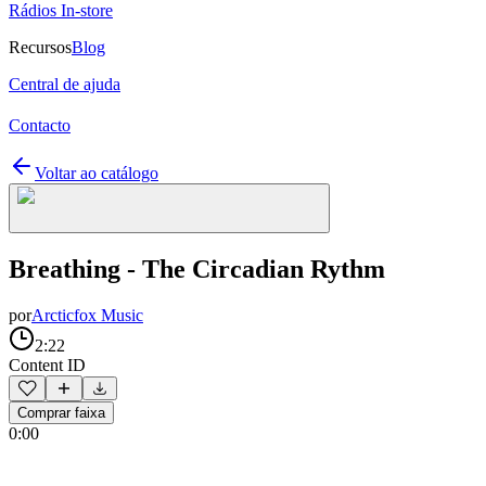
Rádios In-store
Recursos
Blog
Central de ajuda
Contacto
Voltar ao catálogo
Breathing - The Circadian Rythm
por
Arcticfox Music
2:22
Content ID
Comprar faixa
0:00