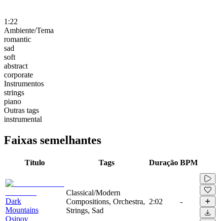
1:22
Ambiente/Tema
romantic
sad
soft
abstract
corporate
Instrumentos
strings
piano
Outras tags
instrumental
Faixas semelhantes
Título
Tags
Duração
BPM
Classical/Modern
Dark
Compositions, Orchestra,
2:02
-
Mountains
Strings, Sad
Osipov