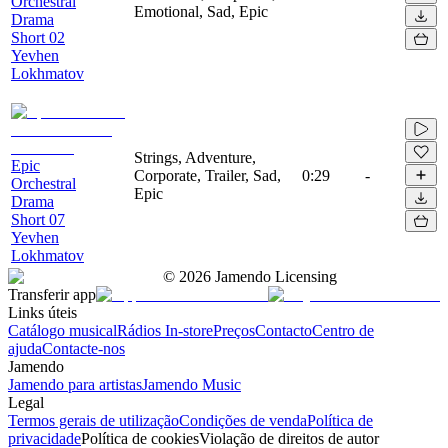
Orchestral
Emotional, Sad, Epic
Drama
Short 02
Yevhen
Lokhmatov
Strings, Adventure,
Epic
Corporate, Trailer, Sad,
0:29
-
Orchestral
Epic
Drama
Short 07
Yevhen
Lokhmatov
©
2026
Jamendo Licensing
Transferir app
Links úteis
Catálogo musical
Rádios In-store
Preços
Contacto
Centro de
ajuda
Contacte-nos
Jamendo
Jamendo para artistas
Jamendo Music
Legal
Termos gerais de utilização
Condições de venda
Política de
privacidade
Política de cookies
Violação de direitos de autor