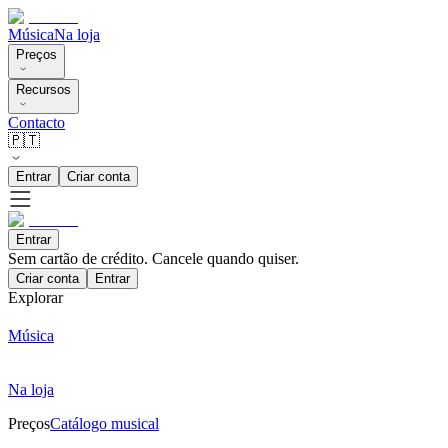
Música
Na loja
Preços
Recursos
Contacto
🇵🇹
Entrar
Criar conta
Entrar
Sem cartão de crédito. Cancele quando quiser.
Criar conta
Entrar
Explorar
Música
Na loja
Preços
Catálogo musical