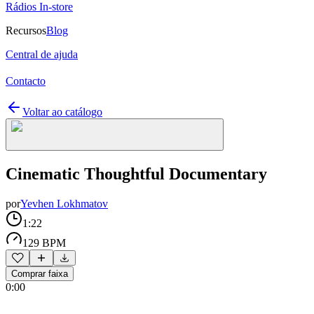
Rádios In-store
Recursos
Blog
Central de ajuda
Contacto
Voltar ao catálogo
Cinematic Thoughtful Documentary
por
Yevhen Lokhmatov
1:22
129 BPM
Comprar faixa
0:00