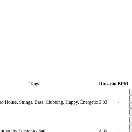
Tags
Duração
BPM
tro House, Strings, Bass, Clubbing, Happy, Energetic
3:33
-
Corporate, Energetic, Sad
2:55
-