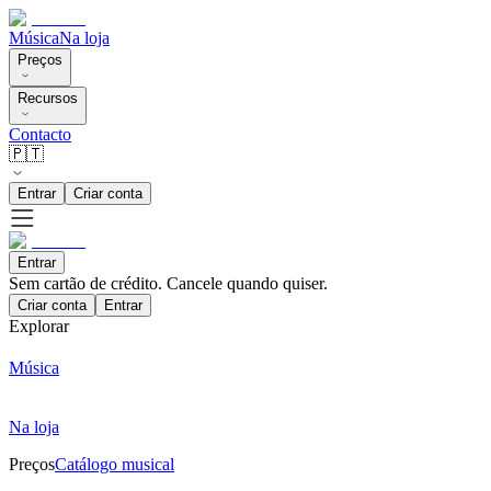
Música
Na loja
Preços
Recursos
Contacto
🇵🇹
Entrar
Criar conta
Entrar
Sem cartão de crédito. Cancele quando quiser.
Criar conta
Entrar
Explorar
Música
Na loja
Preços
Catálogo musical