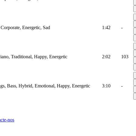
 Corporate, Energetic, Sad
1:42
-
Piano, Traditional, Happy, Energetic
2:02
103
ings, Bass, Hybrid, Emotional, Happy, Energetic
3:10
-
cte-nos