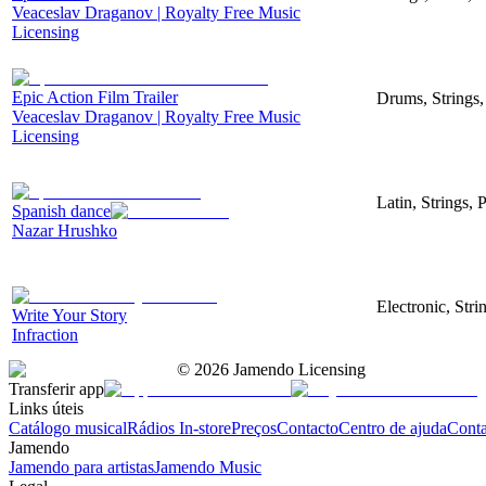
Veaceslav Draganov | Royalty Free Music
Licensing
Epic Action Film Trailer
Drums, Strings,
Veaceslav Draganov | Royalty Free Music
Licensing
Latin, Strings, 
Spanish dance
Nazar Hrushko
Electronic, Str
Write Your Story
Infraction
©
2026
Jamendo Licensing
Transferir app
Links úteis
Catálogo musical
Rádios In-store
Preços
Contacto
Centro de ajuda
Conta
Jamendo
Jamendo para artistas
Jamendo Music