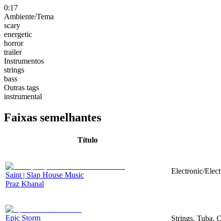
0:17
Ambiente/Tema
scary
energetic
horror
trailer
Instrumentos
strings
bass
Outras tags
instrumental
Faixas semelhantes
Título
Electronic/Elec
Saint | Slap House Music
Praz Khanal
Epic Storm
Strings, Tuba, 