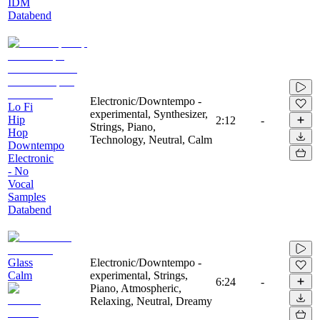
IDM
Databend
Electronic/Downtempo -
Lo Fi
experimental, Synthesizer,
Hip
2:12
-
Strings, Piano,
Hop
Technology, Neutral, Calm
Downtempo
Electronic
- No
Vocal
Samples
Databend
Glass
Electronic/Downtempo -
Calm
experimental, Strings,
6:24
-
Piano, Atmospheric,
Relaxing, Neutral, Dreamy