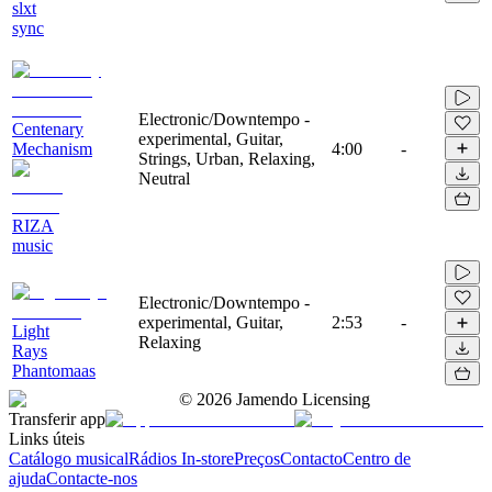
slxt
sync
Electronic/Downtempo -
Centenary
experimental, Guitar,
Mechanism
4:00
-
Strings, Urban, Relaxing,
Neutral
RIZA
music
Electronic/Downtempo -
experimental, Guitar,
2:53
-
Light
Relaxing
Rays
Phantomaas
©
2026
Jamendo Licensing
Transferir app
Links úteis
Catálogo musical
Rádios In-store
Preços
Contacto
Centro de
ajuda
Contacte-nos