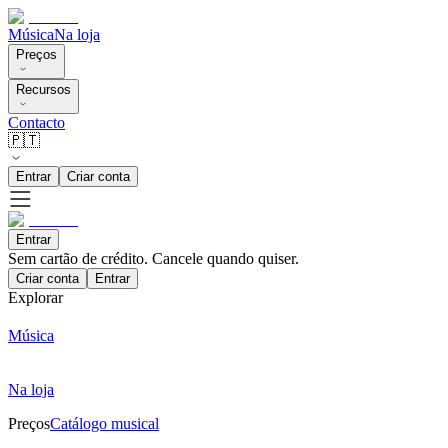
Música
Na loja
Preços
Recursos
Contacto
🇵🇹
Entrar
Criar conta
Entrar
Sem cartão de crédito. Cancele quando quiser.
Criar conta
Entrar
Explorar
Música
Na loja
Preços
Catálogo musical