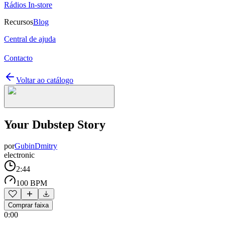
Rádios In-store
Recursos
Blog
Central de ajuda
Contacto
Voltar ao catálogo
Your Dubstep Story
por
GubinDmitry
electronic
2:44
100 BPM
Comprar faixa
0:00