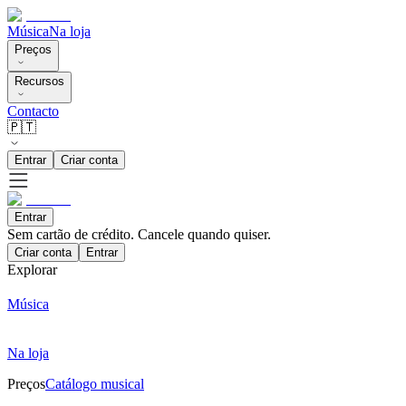
Música
Na loja
Preços
Recursos
Contacto
🇵🇹
Entrar
Criar conta
Entrar
Sem cartão de crédito. Cancele quando quiser.
Criar conta
Entrar
Explorar
Música
Na loja
Preços
Catálogo musical