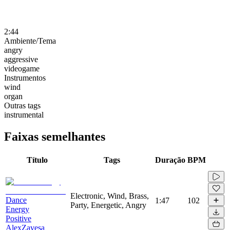
2:44
Ambiente/Tema
angry
aggressive
videogame
Instrumentos
wind
organ
Outras tags
instrumental
Faixas semelhantes
Título
Tags
Duração
BPM
Electronic, Wind, Brass,
Dance
1:47
102
Party, Energetic, Angry
Energy
Positive
AlexZavesa