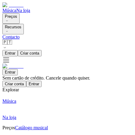
Música
Na loja
Preços
Recursos
Contacto
🇵🇹
Entrar
Criar conta
Entrar
Sem cartão de crédito. Cancele quando quiser.
Criar conta
Entrar
Explorar
Música
Na loja
Preços
Catálogo musical