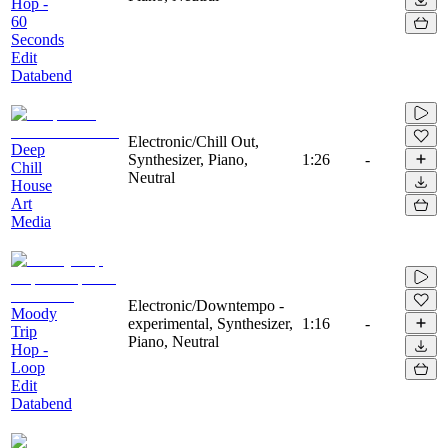
Hop -
60
Seconds
Edit
Databend
Electronic/Chill Out,
Deep
Synthesizer, Piano,
1:26
-
Chill
Neutral
House
Art
Media
Electronic/Downtempo -
Moody
experimental, Synthesizer,
1:16
-
Trip
Piano, Neutral
Hop -
Loop
Edit
Databend