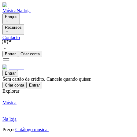
Música
Na loja
Preços
Recursos
Contacto
🇵🇹
Entrar
Criar conta
Entrar
Sem cartão de crédito. Cancele quando quiser.
Criar conta
Entrar
Explorar
Música
Na loja
Preços
Catálogo musical