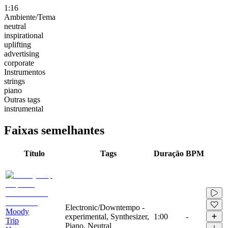
1:16
Ambiente/Tema
neutral
inspirational
uplifting
advertising
corporate
Instrumentos
strings
piano
Outras tags
instrumental
Faixas semelhantes
Título
Tags
Duração
BPM
Electronic/Downtempo -
Moody
experimental, Synthesizer,
1:00
-
Trip
Piano, Neutral