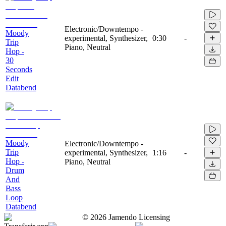
Electronic/Downtempo -
Moody
experimental, Synthesizer,
0:30
-
Trip
Piano, Neutral
Hop -
30
Seconds
Edit
Databend
Moody
Electronic/Downtempo -
Trip
experimental, Synthesizer,
1:16
-
Hop -
Piano, Neutral
Drum
And
Bass
Loop
Databend
©
2026
Jamendo Licensing