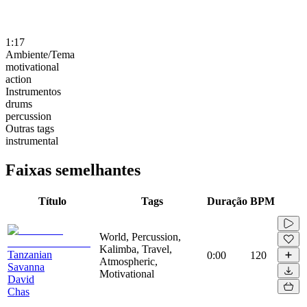
1:17
Ambiente/Tema
motivational
action
Instrumentos
drums
percussion
Outras tags
instrumental
Faixas semelhantes
Título
Tags
Duração
BPM
World, Percussion,
Kalimba, Travel,
Tanzanian
0:00
120
Atmospheric,
Savanna
Motivational
David
Chas