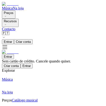
Música
Na loja
Preços
Recursos
Contacto
🇵🇹
Entrar
Criar conta
Entrar
Sem cartão de crédito. Cancele quando quiser.
Criar conta
Entrar
Explorar
Música
Na loja
Preços
Catálogo musical