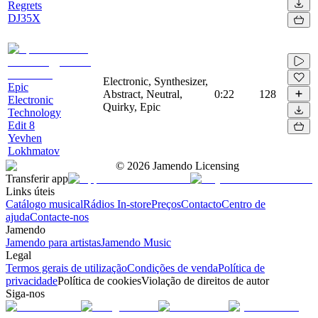
Regrets
DJ35X
Electronic, Synthesizer,
Epic
Abstract, Neutral,
0:22
128
Electronic
Quirky, Epic
Technology
Edit 8
Yevhen
Lokhmatov
©
2026
Jamendo Licensing
Transferir app
Links úteis
Catálogo musical
Rádios In-store
Preços
Contacto
Centro de
ajuda
Contacte-nos
Jamendo
Jamendo para artistas
Jamendo Music
Legal
Termos gerais de utilização
Condições de venda
Política de
privacidade
Política de cookies
Violação de direitos de autor
Siga-nos