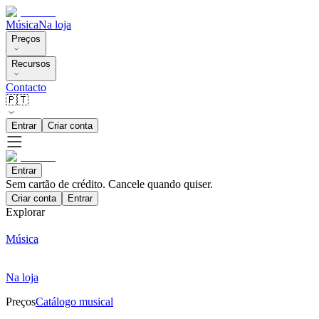
Música
Na loja
Preços
Recursos
Contacto
🇵🇹
Entrar
Criar conta
Entrar
Sem cartão de crédito. Cancele quando quiser.
Criar conta
Entrar
Explorar
Música
Na loja
Preços
Catálogo musical