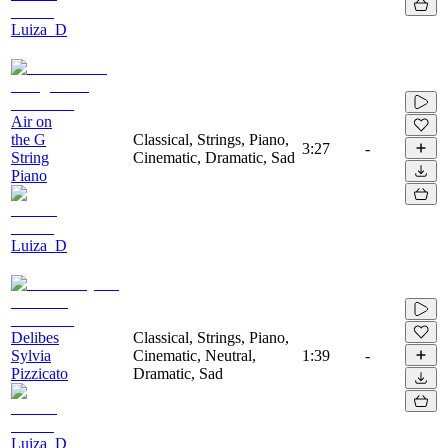
Luiza_D
Air on
the G
Classical, Strings, Piano,
3:27
-
String
Cinematic, Dramatic, Sad
Piano
Luiza_D
Delibes
Classical, Strings, Piano,
Sylvia
Cinematic, Neutral,
1:39
-
Pizzicato
Dramatic, Sad
Luiza_D