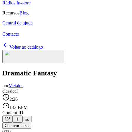
Rádios In-store
Recursos
Blog
Central de ajuda
Contacto
Voltar ao catálogo
Dramatic Fantasy
por
Metalos
classical
2:26
132 BPM
Content ID
Comprar faixa
0:00