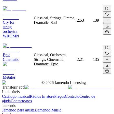
Classical, Strings, Drama,
2:53
139
Cry for
Dramatic, Sad
string
orchestra
WROMN
Epic
Classical, Orchestra,
Cinematic
Strings, Cinematic,
2:21
135
Dramatic, Epic
Metalos
©
2026
Jamendo Licensing
Transferir app
Links úteis
Catálogo musical
Rádios In-store
Preços
Contacto
Centro de
ajuda
Contacte-nos
Jamendo
Jamendo para artistas
Jamendo Music