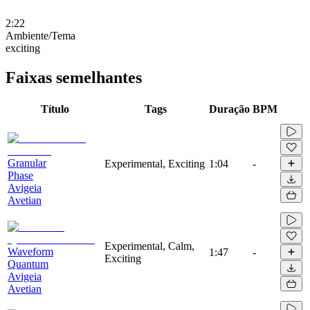
2:22
Ambiente/Tema
exciting
Faixas semelhantes
Título
Tags
Duração
BPM
Granular
Experimental, Exciting
1:04
-
Phase
Avigeia
Avetian
Experimental, Calm,
Waveform
1:47
-
Exciting
Quantum
Avigeia
Avetian