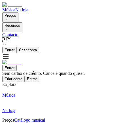
Música
Na loja
Preços
Recursos
Contacto
🇵🇹
Entrar
Criar conta
Entrar
Sem cartão de crédito. Cancele quando quiser.
Criar conta
Entrar
Explorar
Música
Na loja
Preços
Catálogo musical