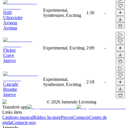
Experimental,
Drift
1:30
-
Synthesizer, Exciting
Ultraviolet
Avigeia
Avetian
Experimental, Exciting
2:09
-
Flicker
Crave
Janevo
Experimental,
2:18
-
Cascade
Synthesizer, Exciting
Breathe
Janevo
©
2026
Jamendo Licensing
Transferir app
Links úteis
Catálogo musical
Rádios In-store
Preços
Contacto
Centro de
ajuda
Contacte-nos
Jamendo