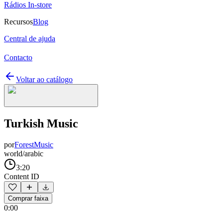
Rádios In-store
Recursos
Blog
Central de ajuda
Contacto
Voltar ao catálogo
Turkish Music
por
ForestMusic
world/arabic
3:20
Content ID
Comprar faixa
0:00