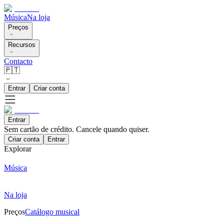
Música
Na loja
Preços
Recursos
Contacto
🇵🇹
Entrar
Criar conta
Entrar
Sem cartão de crédito. Cancele quando quiser.
Criar conta
Entrar
Explorar
Música
Na loja
Preços
Catálogo musical